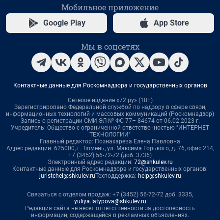
Мобильное приложение
Google Play
App Store
Мы в соцсетях
Контактные данные для Роскомнадзора и государственных органов
Сетевое издание «72.ру» (18+)
Зарегистрировано Федеральной службой по надзору в сфере связи,
информационных технологий и массовых коммуникаций (Роскомнадзор)
Запись о регистрации СМИ ЭЛ № ФС 77– 84674 от 06.02.2023 г.
Учредитель: Общество с ограниченной ответственностью "ИНТЕРНЕТ
ТЕХНОЛОГИИ"
Главный редактор: Познахарева Елена Павловна
Адрес редакции: 625000, г. Тюмень, ул. Максима Горького, д. 76, офис 214,
+7 (3452) 56-72-72 (доб. 3736)
Электронный адрес редакции:
72@shkulev.ru
Контактные данные для Роскомнадзора и государственных органов:
juristchel@shkulev.ru
Техподдержка:
help@shkulev.ru
Связаться с отделом продаж: +7 (3452) 56-72-72 доб. 3335,
yuliya.latypova@shkulev.ru
Редакция сайта не несет ответственности за достоверность
информации, содержащейся в рекламных объявлениях.