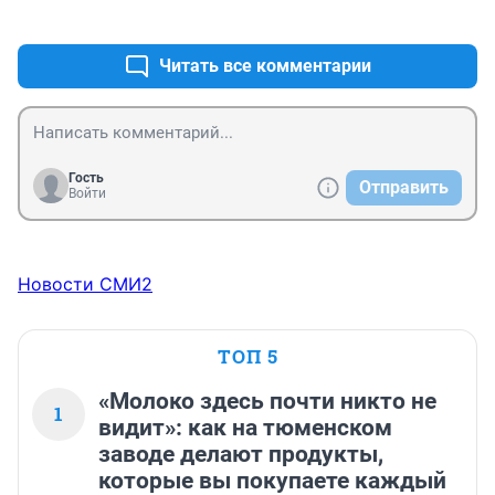
+3
–1
почему? Потому как условия поставлены рыночные,а 
на рынке без займа не обойтись)). Только че то все 
шишки на рабочих и мелкий народ))
Читать все комментарии
Гость
Отправить
Войти
Новости СМИ2
ТОП 5
«Молоко здесь почти никто не
1
видит»: как на тюменском
заводе делают продукты,
которые вы покупаете каждый