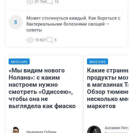
21 764
16
Может столкнуться каждый. Как бороться с
5
бактериальными болезнями овощей —
советы
19 827
5
МНЕНИЕ
МНЕНИЕ
«Мы видим нового
Какие странны
Нолана»: с каким
продукты можн
настроем нужно
в магазинах Та
смотреть «Одиссею»,
Обзор тюменки
чтобы она не
несколько мес
выглядела как фиаско
маркетов
Аксиния Петро
Надежда Губарь