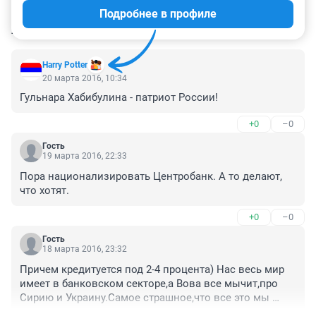
Подробнее в профиле
КОММЕНТАРИИ
6
Harry Potter
20 марта 2016, 10:34
Гульнара Хабибулина - патриот России!
+0
–0
Гость
19 марта 2016, 22:33
Пора национализировать Центробанк. А то делают, 
что хотят.
+0
–0
Гость
18 марта 2016, 23:32
Причем кредитуется под 2-4 процента) Нас весь мир 
имеет в банковском секторе,а Вова все мычит,про 
Сирию и Украину.Самое страшное,что все это мы 
кушаем и премся в банки за ипотеками и кредитами,а 