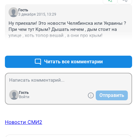
+2
–0
закрылись , работы и так не было , а теперь все 
замерло! Раньше хоть туристы приезжали в сезон , со 
Гость
всего мира , а сейчас командировочные силовики , 
3 декабря 2015, 13:29
да военные. Короче пришел русский мир !
Ну приехали! Это новости Челябинска или Украины ? 
При чем тут Крым? Дышать нечем , дым стоит на 
улице , хоть топор вешай , а они про крым!
+2
–0
Читать все комментарии
Гость
Отправить
Войти
Новости СМИ2