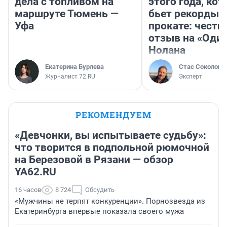
дела с топливом на
этого года, ко
маршруте Тюмень —
бьет рекорды 
Уфа
прокате: честн
отзыв на «Оди
Нолана
Екатерина Бурлева
Стас Соколов
Журналист 72.RU
Эксперт
РЕКОМЕНДУЕМ
«Девчонки, вы испытываете судьбу»:
что творится в подпольной рюмочной
на Березовой в Рязани — обзор
YA62.RU
16 часов
8 724
Обсудить
«Мужчины не терпят конкуренции». Порнозвезда из
Екатеринбурга впервые показала своего мужа