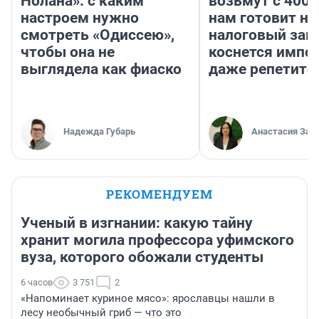
Нолана»: с каким
возьмут с 4000
настроем нужно
нам готовит н
смотреть «Одиссею»,
налоговый зако
чтобы она не
коснется импор
выглядела как фиаско
даже репетито
Надежда Губарь
Анастасия Зав
РЕКОМЕНДУЕМ
Ученый в изгнании: какую тайну
хранит могила профессора уфимского
вуза, которого обожали студенты
6 часов
3 751
2
«Напоминает куриное мясо»: ярославцы нашли в
лесу необычный гриб — что это