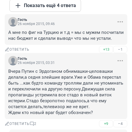
Показать ещё 4 ответа
Гость
26 ноября 2015, 09:46
А мне по фиг на Турцию и т.д = мы с мужем посчитали 
нас бюджет и сделали вывод= что мы не устали.
+13
–1
ОТВЕТИТЬ
Гость
26 ноября 2015, 03:31
Вчера Путин с Эрдоганом обнимашки-целовашки 
делали,а седня злейшие враги.Уже и Обама перестал 
быть ...как будто команду троллям дали не упоминать 
и переключили на другую персону.Движущая сила 
пропаганды устремила все стадо в новый виток 
истерии.Стадо безропотно подалось,а что ему 
остается делать,телевизор же не врет.

Ждем кто новый враг будет обозначен?
+9
–4
ОТВЕТИТЬ
2