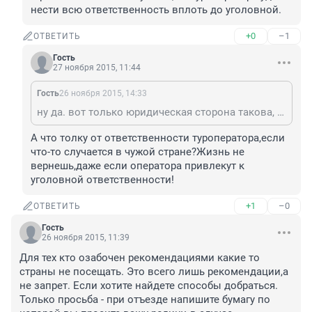
нести всю ответственность вплоть до уголовной.
+0
–1
ОТВЕТИТЬ
Гость
27 ноября 2015, 11:44
Гость
26 ноября 2015, 14:33
ну да. вот только юридическая сторона такова, что при налии такой рекомендации туроператор отправляет туристов исключительно на свой страх и риск. если что то случится, то туроператор будет нести всю ответственность вплоть до уголовной.
А что толку от ответственности туроператора,если 
что-то случается в чужой стране?Жизнь не 
вернешь,даже если оператора привлекут к 
уголовной ответственности!
+1
–0
ОТВЕТИТЬ
Гость
26 ноября 2015, 11:39
Для тех кто озабочен рекомендациями какие то 
страны не посещать. Это всего лишь рекомендации,а 
не запрет. Если хотите найдете способы добраться. 
Только просьба - при отъезде напишите бумагу по 