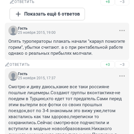
+8
–3
ОТВЕТИТЬ
Показать ещё 6 ответов
Гость
25 ноября 2015, 19:00
Опять туроператоры плакать начали "караул помогите 
горим", убытки считают. а о при рентабельной работе 
однако о реальных прибылях молчали.
+3
–3
ОТВЕТИТЬ
Гость
25 ноября 2015, 17:37
Смотрю и диву даюсь,какие все таки россияне 
пошлые лицемеры.Создают группы вконтактике-не 
поедем в Турцию,кто едет тот предатель.Сами перед 
этим вытерли все фотки со своих прошлых 
поездок,вот по 3-4 знакомым это вижу уже,летом 
хвастались как там здорово,переписки то 
сохранились.Сейчас смотрю-все подчистили и 
вступили в модные новообразования.Никакого 