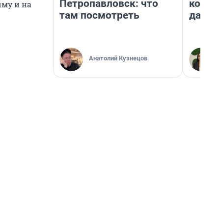
Петропавловск: что
косне
ыму и на
там посмотреть
даже 
Анатолий Кузнецов