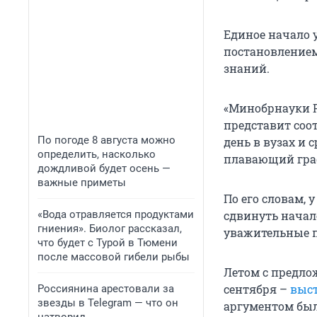
Единое начало у
постановлением 
знаний.
«Минобрнауки Р
представит соо
По погоде 8 августа можно
день в вузах и
определить, насколько
плавающий граф
дождливой будет осень —
важные приметы
По его словам,
«Вода отравляется продуктами
сдвинуть начало
гниения». Биолог рассказал,
уважительные 
что будет с Турой в Тюмени
после массовой гибели рыбы
Летом с предлож
сентября –
выс
Россиянина арестовали за
звезды в Telegram — что он
аргументом был