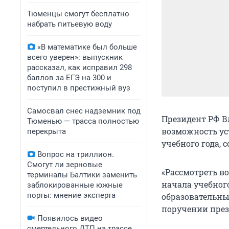
Тюменцы смогут бесплатно
набрать питьевую воду
«В математике был больше
всего уверен»: выпускник
рассказал, как исправил 298
баллов за ЕГЭ на 300 и
поступил в престижный вуз
Самосвал снес надземник под
Президент РФ В
Тюменью — трасса полностью
возможность ус
перекрыта
учебного года, 
Вопрос на триллион.
Смогут ли зерновые
«Рассмотреть в
терминалы Балтики заменить
начала учебног
заблокированные южные
порты: мнение эксперта
образовательны
поручении през
Появилось видео
смертельного ДТП на трассе