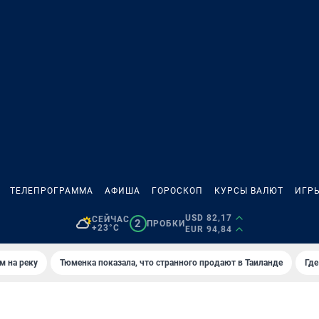
ТЕЛЕПРОГРАММА
АФИША
ГОРОСКОП
КУРСЫ ВАЛЮТ
ИГР
USD 82,17
СЕЙЧАС
2
ПРОБКИ
+23°C
EUR 94,84
м на реку
Тюменка показала, что странного продают в Таиланде
Где