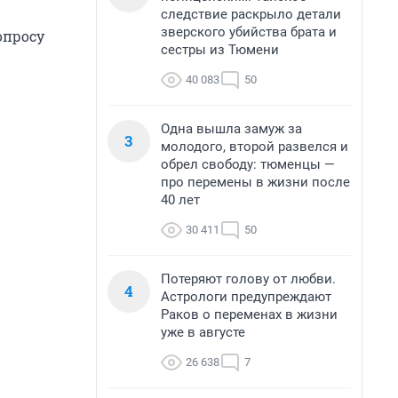
следствие раскрыло детали
зверского убийства брата и
опросу
сестры из Тюмени
40 083
50
Одна вышла замуж за
3
молодого, второй развелся и
обрел свободу: тюменцы —
про перемены в жизни после
40 лет
30 411
50
Потеряют голову от любви.
4
Астрологи предупреждают
Раков о переменах в жизни
уже в августе
26 638
7