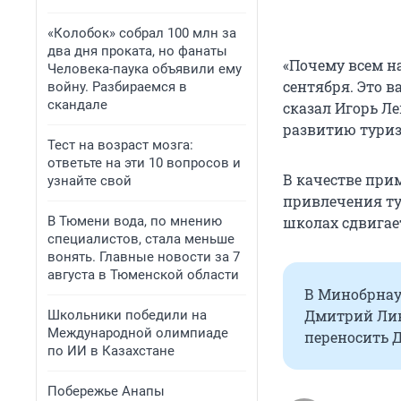
«Колобок» собрал 100 млн за
два дня проката, но фанаты
«Почему всем на
Человека-паука объявили ему
сентября. Это 
войну. Разбираемся в
скандале
сказал Игорь Л
развитию туриз
Тест на возраст мозга:
ответьте на эти 10 вопросов и
В качестве при
узнайте свой
привлечения тур
В Тюмени вода, по мнению
школах сдвигает
специалистов, стала меньше
вонять. Главные новости за 7
августа в Тюменской области
В Минобрнау
Дмитрий Лив
Школьники победили на
Международной олимпиаде
переносить Д
по ИИ в Казахстане
Побережье Анапы