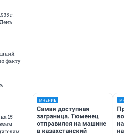
935 г.
 День
няшний
по факту
ть
МНЕНИЕ
МНЕНИ
Самая доступная
Прода
заграница. Тюменец
возьм
на 15
отправился на машине
нам г
чевым
в казахстанский
налог
дителям