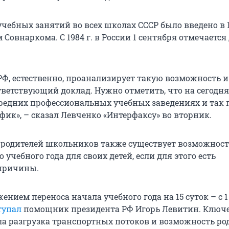
чебных занятий во всех школах СССР было введено в 1
Совнаркома. С 1984 г. в России 1 сентября отмечается
Ф, естественно, проанализирует такую возможность и
тветствующий доклад. Нужно отметить, что на сегод
 средних профессиональных учебных заведениях и так 
ик», – сказал Левченко «Интерфаксу» во вторник.
 у родителей школьников также существует возможнос
 учебного года для своих детей, если для этого есть
причины.
ением переноса начала учебного года на 15 суток – с 1 
тупал
помощник президента РФ Игорь Левитин. Клю
а разгрузка транспортных потоков и возможность ро