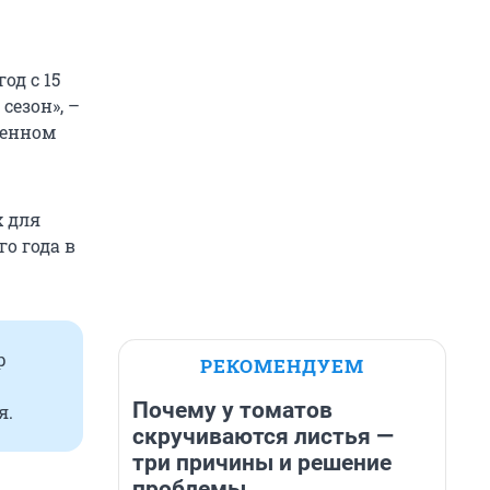
од с 15
сезон», –
щенном
х для
о года в
р
РЕКОМЕНДУЕМ
Почему у томатов
я.
скручиваются листья —
три причины и решение
проблемы