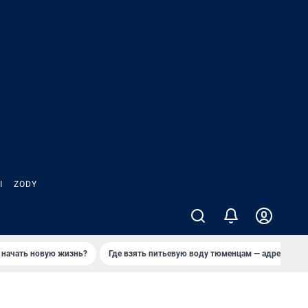
Ы
ZODY
 начать новую жизнь?
Где взять питьевую воду тюменцам — адреса