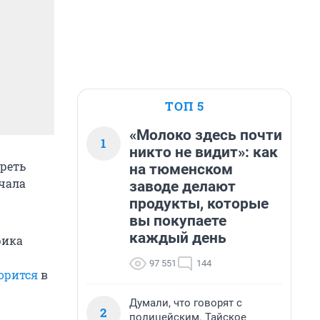
ТОП 5
«Молоко здесь почти
1
никто не видит»: как
реть
на тюменском
чала
заводе делают
продукты, которые
вы покупаете
каждый день
фика
97 551
144
орится
в
Думали, что говорят с
2
полицейским. Тайское