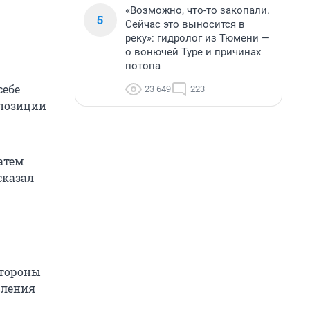
«Возможно, что-то закопали.
5
Сейчас это выносится в
реку»: гидролог из Тюмени —
о вонючей Туре и причинах
потопа
себе
23 649
223
 позиции
атем
сказал
стороны
вления