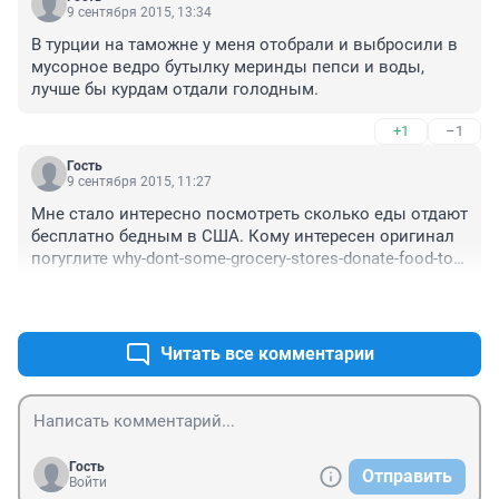
9 сентября 2015, 13:34
В турции на таможне у меня отобрали и выбросили в 
мусорное ведро бутылку меринды пепси и воды, 
лучше бы курдам отдали голодным.
+1
–1
Гость
9 сентября 2015, 11:27
Мне стало интересно посмотреть сколько еды отдают 
бесплатно бедным в США. Кому интересен оригинал 
погуглите why-dont-some-grocery-stores-donate-food-to-
poor-people-2014-10 . Очень авторитетное издание 
+0
–0
Business Insider дает такую статистику. "За последние 
10 лет организация Feeding America увеличила 
количество пожертвованных продуктов в год с 627 
Читать все комментарии
тысяч тон до одного миллиона двести пятьдесят 
четыре тысяч тонн". Это одна организация хоть и 
крупная. Что жертвуют. "В прошлом это были только 
консервы и хлебобулочные изделия. Сейчас - овоши, 
зелень, мясо и мясомолочные продукты".
Гость
Отправить
Войти