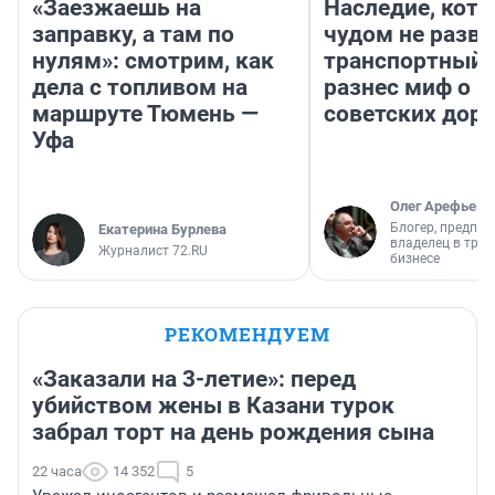
«Заезжаешь на
Наследие, кото
заправку, а там по
чудом не разва
нулям»: смотрим, как
транспортный 
дела с топливом на
разнес миф о 
маршруте Тюмень —
советских доро
Уфа
Олег Арефьев
Блогер, предпри
Екатерина Бурлева
владелец в тра
Журналист 72.RU
бизнесе
РЕКОМЕНДУЕМ
«Заказали на 3-летие»: перед
убийством жены в Казани турок
забрал торт на день рождения сына
22 часа
14 352
5