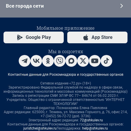
Все города сети
Мобильное приложение
Google Play
App Store
Мы в соцсетях
Контактные данные для Роскомнадзора и государственных органов
Сетевое издание «72.ру» (18+)
Зарегистрировано Федеральной службой по надзору в сфере связи,
информационных технологий и массовых коммуникаций (Роскомнадзор)
Запись о регистрации СМИ ЭЛ № ФС 77– 84674 от 06.02.2023 г.
Учредитель: Общество с ограниченной ответственностью "ИНТЕРНЕТ
ТЕХНОЛОГИИ"
Главный редактор: Познахарева Елена Павловна
Адрес редакции: 625000, г. Тюмень, ул. Максима Горького, д. 76, офис 214,
+7 (3452) 56-72-72 (доб. 3736)
Электронный адрес редакции:
72@shkulev.ru
Контактные данные для Роскомнадзора и государственных органов:
juristchel@shkulev.ru
Техподдержка:
help@shkulev.ru