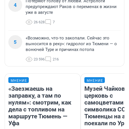
Потеряют голову от любви. Астрологи
4
предупреждают Раков о переменах в жизни
уже в августе
26 628
7
«Возможно, что-то закопали. Сейчас это
5
выносится в реку»: гидролог из Тюмени — о
вонючей Туре и причинах потопа
23 596
216
МНЕНИЕ
МНЕНИЕ
«Заезжаешь на
Музей Чайковс
заправку, а там по
церковь с
нулям»: смотрим, как
самоцветами и
дела с топливом на
символика ССС
маршруте Тюмень —
Тюменцы на ав
Уфа
поехали по Ура