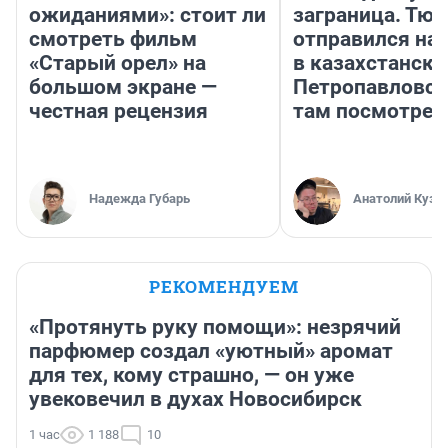
ожиданиями»: стоит ли
заграница. Тю
смотреть фильм
отправился на
«Старый орел» на
в казахстански
большом экране —
Петропавловск
честная рецензия
там посмотрет
Надежда Губарь
Анатолий Кузн
РЕКОМЕНДУЕМ
«Протянуть руку помощи»: незрячий
парфюмер создал «уютный» аромат
для тех, кому страшно, — он уже
увековечил в духах Новосибирск
1 час
1 188
10