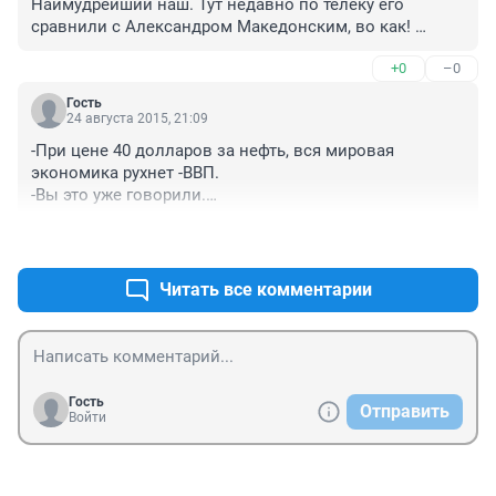
Наимудрейший наш. Тут недавно по телеку его 
Желательно по делу и без словоблудства
сравнили с Александром Македонским, во как! 
Гордиться надо, россияне!
+0
–0
Гость
24 августа 2015, 21:09
-При цене 40 долларов за нефть, вся мировая 
экономика рухнет -ВВП.

-Вы это уже говорили.

-Когда?

+1
–0
-40 долларов назад.
Читать все комментарии
Гость
Отправить
Войти