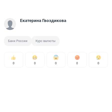
Екатерина Гвоздикова
Банк России
Курс валюты
0
0
0
0
0