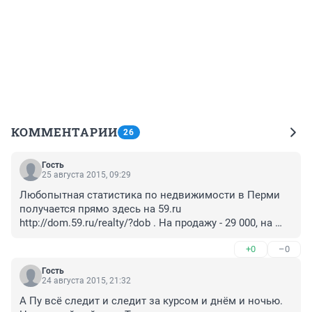
КОММЕНТАРИИ
26
Гость
25 августа 2015, 09:29
Любопытная статистика по недвижимости в Перми 
получается прямо здесь на 59.ru 
http://dom.59.ru/realty/?dob . На продажу - 29 000, на 
покупку - 200. То есть 99% хотят продать и лишь 1% 
+0
–0
купить. Означает что рынок недвижимости рухнет 
сильно при таких раскладах и у многих цена кредита 
Гость
будет намного выше цены квартиры. Это будет 
24 августа 2015, 21:32
намного хуже чем в 98 - тогда еще ипотеки не было и 
А Пу всё следит и следит за курсом и днём и ночью. 
у граждан не было долгов. Какие мнения? 