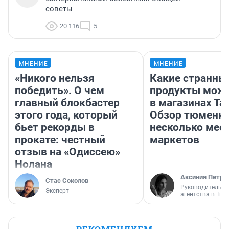
советы
20 116
5
МНЕНИЕ
МНЕНИЕ
«Никого нельзя
Какие странны
победить». О чем
продукты можн
главный блокбастер
в магазинах Та
этого года, который
Обзор тюменки
бьет рекорды в
несколько мес
прокате: честный
маркетов
отзыв на «Одиссею»
Нолана
Аксиния Петро
Стас Соколов
Руководитель м
Эксперт
агентства в Тю