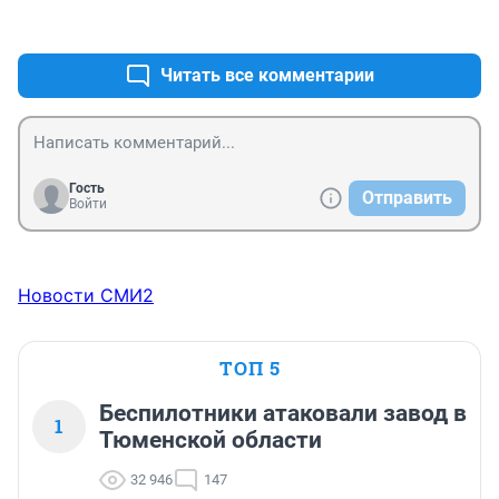
подачи машины. А владельцы традиционных 
+5
–3
таксофирм просто в ценовом сговоре. Ну и все 
помнят, как вели они себя во время теракта В 
Читать все комментарии
Домодедово и аварии в метро в Москве. А ценовой 
сговор каждый Новый год в 2-3- раза я каждый год на 
себе ощущаю, потому что мне нужно на оработу 1 
января 8.00
Гость
Отправить
Войти
Новости СМИ2
ТОП 5
Беспилотники атаковали завод в
1
Тюменской области
32 946
147