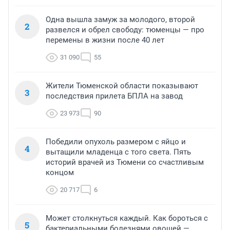
Одна вышла замуж за молодого, второй
2
развелся и обрел свободу: тюменцы — про
перемены в жизни после 40 лет
31 090
55
Жители Тюменской области показывают
3
последствия прилета БПЛА на завод
23 973
90
Победили опухоль размером с яйцо и
4
вытащили младенца с того света. Пять
историй врачей из Тюмени со счастливым
концом
20 717
6
Может столкнуться каждый. Как бороться с
5
бактериальными болезнями овощей —