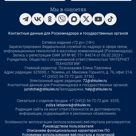
Мы в соцсетях
Контактные данные для Роскомнадзора и государственных органов
Сетевое издание «72.ру» (18+)
Зарегистрировано Федеральной службой по надзору в сфере связи,
информационных технологий и массовых коммуникаций (Роскомнадзор)
Запись о регистрации СМИ ЭЛ № ФС 77– 84674 от 06.02.2023 г.
Учредитель: Общество с ограниченной ответственностью "ИНТЕРНЕТ
ТЕХНОЛОГИИ"
Главный редактор: Познахарева Елена Павловна
Адрес редакции: 625000, г. Тюмень, ул. Максима Горького, д. 76, офис 214,
+7 (3452) 56-72-72 (доб. 3736)
Электронный адрес редакции:
72@shkulev.ru
Контактные данные для Роскомнадзора и государственных органов:
juristchel@shkulev.ru
Техподдержка:
help@shkulev.ru
Связаться с отделом продаж: +7 (3452) 56-72-72 доб. 3335,
yuliya.latypova@shkulev.ru
Редакция сайта не несет ответственности за достоверность
информации, содержащейся в рекламных объявлениях.
Особенности эксплуатации (использования) веб-портала регулируются:
Руководством пользователя
Описанием функциональных характеристик ПО
Условиями использования веб-портала и политикой