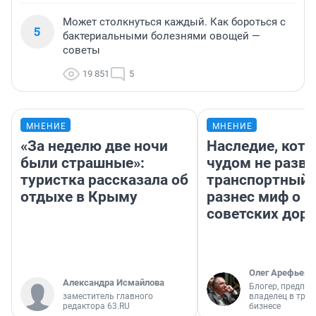
Может столкнуться каждый. Как бороться с
5
бактериальными болезнями овощей —
советы
19 851
5
МНЕНИЕ
МНЕНИЕ
«За неделю две ночи
Наследие, кото
были страшные»:
чудом не разва
туристка рассказала об
транспортный 
отдыхе в Крыму
разнес миф о 
советских доро
Олег Арефьев
Александра Исмайлова
Блогер, предпри
заместитель главного
владелец в тра
редактора 63.RU
бизнесе