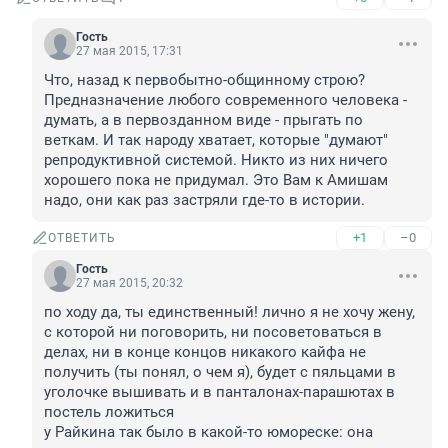
Гость
27 мая 2015, 17:31
Что, назад к первобытно-общинному строю? 
Предназначение любого современного человека - 
думать, а в первозданном виде - прыгать по 
веткам. И так народу хватает, которые "думают" 
репродуктивной системой. Никто из них ничего 
хорошего пока не придумал. Это Вам к Амишам 
надо, они как раз застряли где-то в истории.
+1
–0
ОТВЕТИТЬ
Гость
27 мая 2015, 20:32
по ходу да, ты единственный! лично я не хочу жену, 
с которой ни поговорить, ни посоветоваться в 
делах, ни в конце концов никакого кайфа не 
получить (ты понял, о чем я), будет с пяльцами в 
уголочке вышивать и в панталонах-парашютах в 
постель ложиться

у Райкина так было в какой-то юмореске: она 