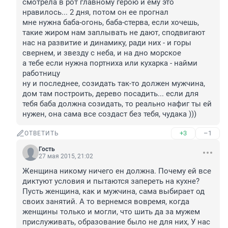
смотрела в рот главному герою и ему это 
нравилось... 2 дня, потом он ее прогнал

мне нужна баба-огонь, баба-стерва, если хочешь, 
такие жиром нам заплывать не дают, сподвигают 
нас на развитие и динамику, ради них - и горы 
свернем, и звезду с неба, и на дно морское

а тебе если нужна портниха или кухарка - найми 
работницу

ну и последнее, созидать так-то должен мужчина, 
дом там построить, дерево посадить... если для 
тебя баба должна созидать, то реально нафиг ты ей 
нужен, она сама все создаст без тебя, чудака )))
+3
–1
ОТВЕТИТЬ
Гость
27 мая 2015, 21:02
Женщина никому ничего ен должна. Почему ей все 
диктуют условия и пытаются запереть на кухне? 
Пусть женщина, как и мужчина, сама выбирает од 
своих занятий. А то вернемся вовремя, когда 
женщины только и могли, что шить да за мужем 
прислуживать, образование было не для них, У нас 