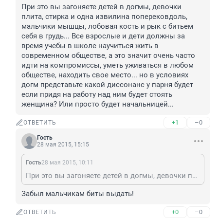
При это вы загоняете детей в догмы, девочки 
плита, стирка и одна извилина поперековдоль, 
мальчики мышцы, лобовая кость и рык с битьем 
себя в грудь... Все взрослые и дети должны за 
время учебы в школе научиться жить в 
современном обществе, а это значит очень часто 
идти на компромиссы, уметь уживаться в любом 
обществе, находить свое место... но в условиях 
догм представьте какой диссонанс у парня будет 
если придя на работу над ним будет стоять 
женщина? Или просто будет начальницей...
+1
–0
ОТВЕТИТЬ
Гость
28 мая 2015, 15:15
Гость
28 мая 2015, 10:11
При это вы загоняете детей в догмы, девочки плита, стирка и одна извилина поперековдоль, мальчики мышцы, лобовая кость и рык с битьем себя в грудь... Все взрослые и дети должны за время учебы в школе научиться жить в современном обществе, а это значит очень часто идти на компромиссы, уметь уживаться в любом обществе, находить свое место... но в условиях догм представьте какой диссонанс у парня будет если придя на работу над ним будет стоять женщина? Или просто будет начальницей...
Забыл мальчикам биты выдать!
+0
–0
ОТВЕТИТЬ