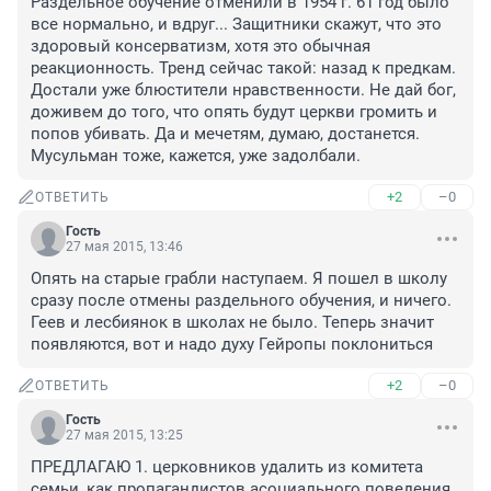
Раздельное обучение отменили в 1954 г. 61 год было 
все нормально, и вдруг... Защитники скажут, что это 
здоровый консерватизм, хотя это обычная 
реакционность. Тренд сейчас такой: назад к предкам. 
Достали уже блюстители нравственности. Не дай бог, 
доживем до того, что опять будут церкви громить и 
попов убивать. Да и мечетям, думаю, достанется. 
Мусульман тоже, кажется, уже задолбали.
+2
–0
ОТВЕТИТЬ
Гость
27 мая 2015, 13:46
Опять на старые грабли наступаем. Я пошел в школу 
сразу после отмены раздельного обучения, и ничего. 
Геев и лесбиянок в школах не было. Теперь значит 
появляются, вот и надо духу Гейропы поклониться
+2
–0
ОТВЕТИТЬ
Гость
27 мая 2015, 13:25
ПРЕДЛАГАЮ 1. церковников удалить из комитета 
семьи, как пропагандистов асоциального поведения, 