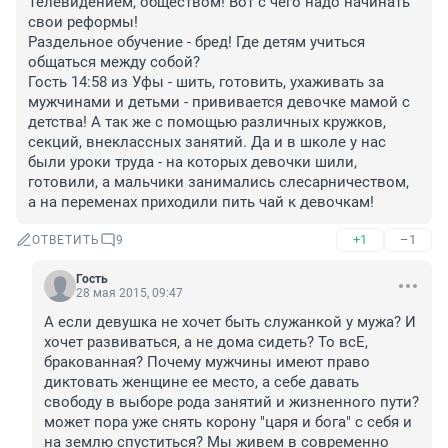
Телевидением, обществом! Вот с чего надо начинать 
свои реформы! 

Раздельное обучение - бред! Где детям учиться 
общаться между собой? 

Гость 14:58 из Уфы - шить, готовить, ухаживать за 
мужчинами и детьми - прививается девочке мамой с 
детства! А так же с помощью различных кружков, 
секций, внеклассных занятий. Да и в школе у нас 
были уроки труда - на которых девочки шили, 
готовили, а мальчики занимались слесарничеством, 
а на переменах приходили пить чай к девочкам!
+1
–1
ОТВЕТИТЬ
9
Гость
28 мая 2015, 09:47
А если девушка не хочет быть служанкой у мужа? И 
хочет развиваться, а не дома сидеть? То всЕ, 
бракованная? Почему мужчины имеют право 
диктовать женщине ее место, а себе давать 
свободу в выборе рода занятий и жизненного пути? 
может пора уже снять корону "царя и бога" с себя и 
на землю спуститься? Мы живем в современно 