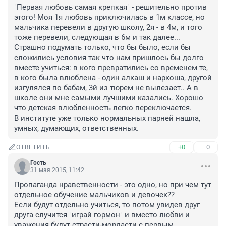
"Первая любовь самая крепкая" - решительно против 
этого! Моя 1я любовь приключилась в 1м классе, но 
мальчика перевели в другую школу, 2я - в 4м, и того 
тоже перевели, следующая в 6м и так далее... 
Страшно подумать только, что бы было, если бы 
сложились условия так что нам пришлось бы долго 
вместе учиться: в кого превратились со временем те, 
в кого была влюблена - один алкаш и наркоша, другой 
изгулялся по бабам, 3й из тюрем не вылезает.. А в 
школе они мне самыми лучшими казались. Хорошо 
что детская влюбленность легко переключается. 

В институте уже только нормальных парней нашла, 
умных, думающих, ответственных.
+0
–0
ОТВЕТИТЬ
Гость
31 мая 2015, 11:42
Пропаганда нравственности - это одно, но при чем тут 
отдельное обучение мальчиков и девочек??

Если будут отдельно учиться, то потом увидев друг 
друга случится "играй гормон" и вместо любви и 
уважения будут страсти-мордасти с первым 