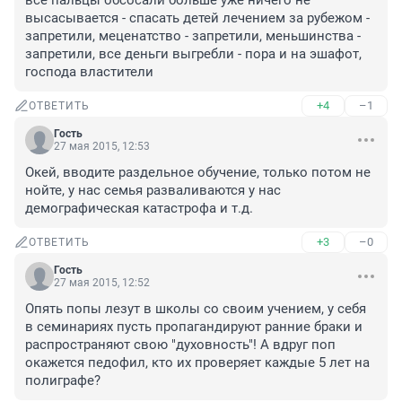
все пальцы обсосали больше уже ничего не 
высасывается - спасать детей лечением за рубежом - 
запретили, меценатство - запретили, меньшинства - 
запретили, все деньги выгребли - пора и на эшафот, 
господа властители
+4
–1
ОТВЕТИТЬ
Гость
27 мая 2015, 12:53
Окей, вводите раздельное обучение, только потом не 
нойте, у нас семья разваливаются у нас 
демографическая катастрофа и т.д.
+3
–0
ОТВЕТИТЬ
Гость
27 мая 2015, 12:52
Опять попы лезут в школы со своим учением, у себя 
в семинариях пусть пропагандируют ранние браки и 
распространяют свою "духовность"! А вдруг поп 
окажется педофил, кто их проверяет каждые 5 лет на 
полиграфе?