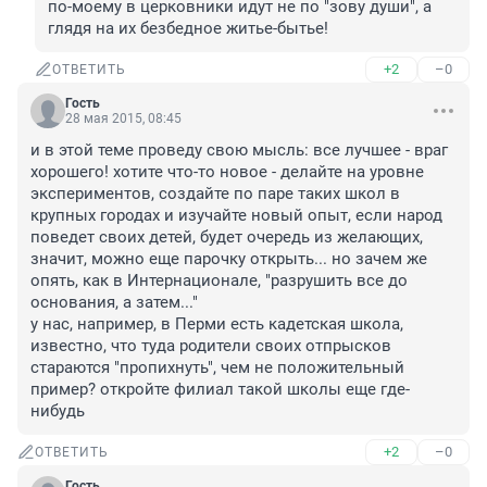
по-моему в церковники идут не по "зову души", а 
глядя на их безбедное житье-бытье!
+2
–0
ОТВЕТИТЬ
Гость
28 мая 2015, 08:45
и в этой теме проведу свою мысль: все лучшее - враг 
хорошего! хотите что-то новое - делайте на уровне 
экспериментов, создайте по паре таких школ в 
крупных городах и изучайте новый опыт, если народ 
поведет своих детей, будет очередь из желающих, 
значит, можно еще парочку открыть... но зачем же 
опять, как в Интернационале, "разрушить все до 
основания, а затем..."

у нас, например, в Перми есть кадетская школа, 
известно, что туда родители своих отпрысков 
стараются "пропихнуть", чем не положительный 
пример? откройте филиал такой школы еще где-
нибудь
+2
–0
ОТВЕТИТЬ
Гость