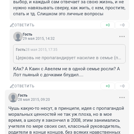
выбор, и каждый сам отвечает за свою жизнь, и не 
нужно навязывать сверху, как жить, с кем, простите, 
спать и тд. Слишком это личные вопросы
+0
–0
ОТВЕТИТЬ
Гость
29 мая 2015, 14:32
Гость
28 мая 2015, 17:35
Церковь не пропагандирует насилие в семье (почитайте Библию), но и нужно ориентироваться на современные реалии, у каждого есть свой выбор, и каждый сам отвечает за свою жизнь, и не нужно навязывать сверху, как жить, с кем, простите, спать и тд. Слишком это личные вопросы
КАк? А Каин с Авелем не в одной семье росли? А 
Лот пьяный с дочками блудил....
+0
–0
ОТВЕТИТЬ
Гость
28 мая 2015, 09:20
Чушь какую-то несут, в принципе, идея с пропагандой 
моральных ценностей не так уж плоха, но в мое 
время, а школу я закончил в 2008, этим занимались 
учителя по мере своих сил, классный руководитель, 
родители в конце концов, без всяких нравственных 