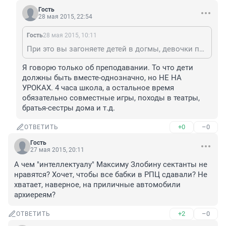
Гость
28 мая 2015, 22:54
Гость
28 мая 2015, 10:11
При это вы загоняете детей в догмы, девочки плита, стирка и одна извилина поперековдоль, мальчики мышцы, лобовая кость и рык с битьем себя в грудь... Все взрослые и дети должны за время учебы в школе научиться жить в современном обществе, а это значит очень часто идти на компромиссы, уметь уживаться в любом обществе, находить свое место... но в условиях догм представьте какой диссонанс у парня будет если придя на работу над ним будет стоять женщина? Или просто будет начальницей...
Я говорю только об преподавании. То что дети 
должны быть вместе-однозначно, но НЕ НА 
УРОКАХ. 4 часа школа, а остальное время 
обязательно совместные игры, походы в театры, 
братья-сестры дома и т.д.
+0
–0
ОТВЕТИТЬ
Гость
27 мая 2015, 20:11
А чем "интеллектуалу" Максиму Злобину сектанты не 
нравятся? Хочет, чтобы все бабки в РПЦ сдавали? Не 
хватает, наверное, на приличные автомобили 
архиереям?
+2
–0
ОТВЕТИТЬ