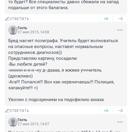
то будет? Все специалисты давно сбежали на запад 
подальше от этого балагана.
+5
–0
ОТВЕТИТЬ
Гость
27 мая 2015, 14:08
Бред насчет полиграфа. Учитель будет волноваться 
на опасные вопросы, наставят нормальным 
сотрудников диагнозов))

Представляю картину, посадили:

-Вы любите детей?

-ннннн-н-н-н--ну д--даааа, я жжжее учччитель 
(дрожливо)

-Ага!!! Попался!!! Вон как нервничаешь!!! Полиция, 
запакуйте!!! =)

Уволен с подозрением на педофилию аххаха
+5
–0
ОТВЕТИТЬ
Гость
27 мая 2015, 14:07