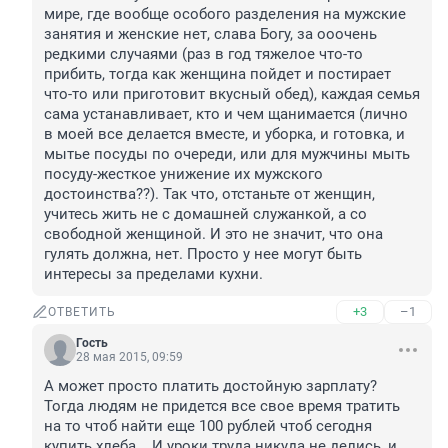
мире, где вообще особого разделения на мужские 
занятия и женские нет, слава Богу, за ооочень 
редкими случаями (раз в год тяжелое что-то 
прибить, тогда как женщина пойдет и постирает 
что-то или приготовит вкусный обед), каждая семья 
сама устанавливает, кто и чем щанимается (лично 
в моей все делается вместе, и уборка, и готовка, и 
мытье посуды по очереди, или для мужчины мыть 
посуду-жесткое унижение их мужского 
достоинства??). Так что, отстаньте от женщин, 
учитесь жить не с домашней служанкой, а со 
свободной женщиной. И это не значит, что она 
гулять должна, нет. Просто у нее могут быть 
интересы за пределами кухни.
+3
–1
ОТВЕТИТЬ
Гость
28 мая 2015, 09:59
А может просто платить достойную зарплату? 
Тогда людям не придется все свое время тратить 
на то чтоб найти еще 100 рублей чтоб сегодня 
купить хлеба... И уроки труда никуда не делись, и 