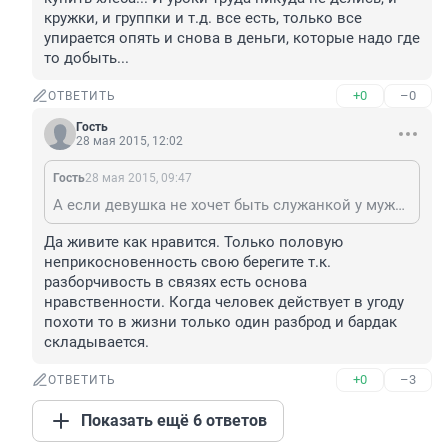
кружки, и группки и т.д. все есть, только все 
упирается опять и снова в деньги, которые надо где 
то добыть...
+0
–0
ОТВЕТИТЬ
Гость
28 мая 2015, 12:02
Гость
28 мая 2015, 09:47
А если девушка не хочет быть служанкой у мужа? И хочет развиваться, а не дома сидеть? То всЕ, бракованная? Почему мужчины имеют право диктовать женщине ее место, а себе давать свободу в выборе рода занятий и жизненного пути? может пора уже снять корону "царя и бога" с себя и на землю спуститься? Мы живем в современно мире, где вообще особого разделения на мужские занятия и женские нет, слава Богу, за ооочень редкими случаями (раз в год тяжелое что-то прибить, тогда как женщина пойдет и постирает что-то или приготовит вкусный обед), каждая семья сама устанавливает, кто и чем щанимается (лично в моей все делается вместе, и уборка, и готовка, и мытье посуды по очереди, или для мужчины мыть посуду-жесткое унижение их мужского достоинства??). Так что, отстаньте от женщин, учитесь жить не с домашней служанкой, а со свободной женщиной. И это не значит, что она гулять должна, нет. Просто у нее могут быть интересы за пределами кухни.
Да живите как нравится. Только половую 
неприкосновенность свою берегите т.к. 
разборчивость в связях есть основа 
нравственности. Когда человек действует в угоду 
похоти то в жизни только один разброд и бардак 
складывается.
+0
–3
ОТВЕТИТЬ
Показать ещё 6 ответов