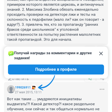
примером которого является церковь, и антинаучных 
знаний. 2. Максима Злобина обязать еженедельно 
проходить проверки на детекторе лжи и тесты на 
склонность к педофилии (мало ли? как он говорит - а 
вдруг?). 3. привлечь тех, кто за пропаганду "ранних 
браков среди школьников" к уголовной 
ответственности за попытку растления малолетних 
такой пропагандой. Это для начала.
+10
–0
ОТВЕТИТЬ
1
Получай награды за комментарии и другие 
задания!
Гость
27 мая 2015, 19:53
Подробнее в профиле
Согласна с Вами.
+2
–0
ОТВЕТИТЬ
199026911
27 мая 2015, 13:11
Вот как такие .... умудряются инициативы 
выдвигать!?! Какой детектор?! какое раздельное 
обучение, они сейчас и так общаться нормально не 