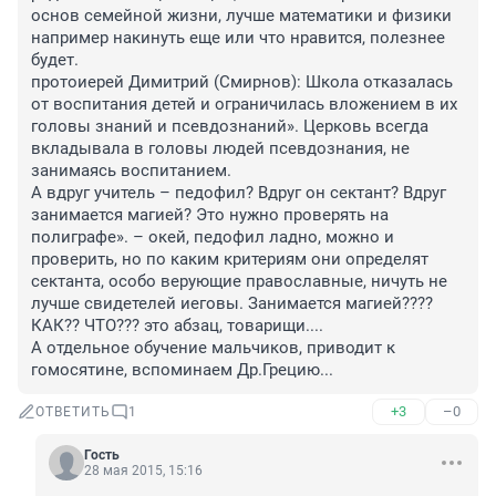
основ семейной жизни, лучше математики и физики 
например накинуть еще или что нравится, полезнее 
будет. 

протоиерей Димитрий (Смирнов): Школа отказалась 
от воспитания детей и ограничилась вложением в их 
головы знаний и псевдознаний». Церковь всегда 
вкладывала в головы людей псевдознания, не 
занимаясь воспитанием.

А вдруг учитель – педофил? Вдруг он сектант? Вдруг 
занимается магией? Это нужно проверять на 
полиграфе». – окей, педофил ладно, можно и 
проверить, но по каким критериям они определят 
сектанта, особо верующие православные, ничуть не 
лучше свидетелей иеговы. Занимается магией???? 
КАК?? ЧТО??? это абзац, товарищи....

А отдельное обучение мальчиков, приводит к 
гомосятине, вспоминаем Др.Грецию...
+3
–0
ОТВЕТИТЬ
1
Гость
28 мая 2015, 15:16