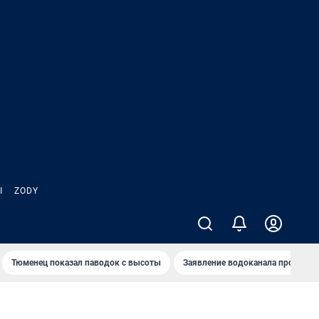
Ы
ZODY
Тюменец показал паводок с высоты
Заявление водоканала про запа