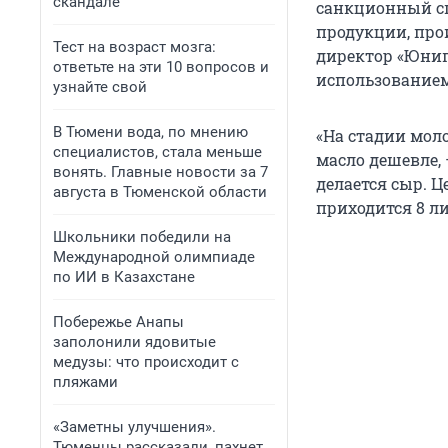
скандале
санкционный сп
продукции, про
Тест на возраст мозга:
директор «Юнип
ответьте на эти 10 вопросов и
использованием
узнайте свой
В Тюмени вода, по мнению
«На стадии мол
специалистов, стала меньше
масло дешевле, 
вонять. Главные новости за 7
делается сыр. Це
августа в Тюменской области
приходится 8 ли
Школьники победили на
Международной олимпиаде
по ИИ в Казахстане
Побережье Анапы
заполонили ядовитые
медузы: что происходит с
пляжами
«Заметны улучшения».
Тюменцы рассказали, пахнет