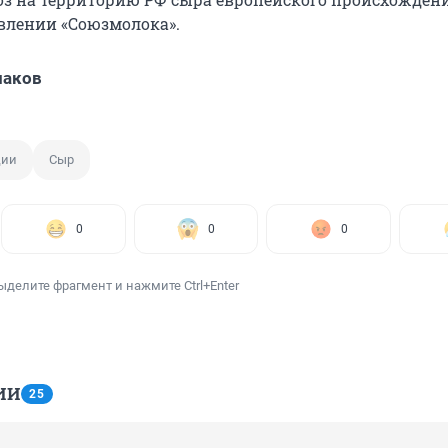
явлении «Союзмолока».
лаков
ции
Сыр
0
0
0
ыделите фрагмент и нажмите Ctrl+Enter
ИИ
25