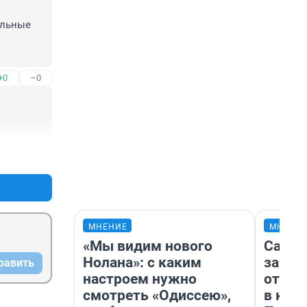
льные 
+0
–0
+0
–0
МНЕНИЕ
МНЕНИ
«Мы видим нового
Самая
Нолана»: с каким
загра
равить
настроем нужно
отпра
смотреть «Одиссею»,
в каз