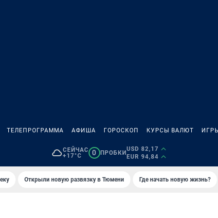
ТЕЛЕПРОГРАММА
АФИША
ГОРОСКОП
КУРСЫ ВАЛЮТ
ИГР
USD 82,17
СЕЙЧАС
0
ПРОБКИ
+17°C
EUR 94,84
еку
Открыли новую развязку в Тюмени
Где начать новую жизнь?