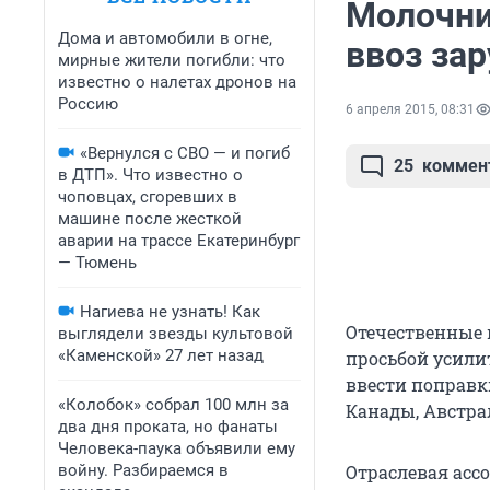
Молочни
Дома и автомобили в огне,
ввоз за
мирные жители погибли: что
известно о налетах дронов на
Россию
6 апреля 2015, 08:31
«Вернулся с СВО — и погиб
25
коммен
в ДТП». Что известно о
чоповцах, сгоревших в
машине после жесткой
аварии на трассе Екатеринбург
— Тюмень
Нагиева не узнать! Как
Отечественные 
выглядели звезды культовой
«Каменской» 27 лет назад
просьбой усили
ввести поправк
«Колобок» собрал 100 млн за
Канады, Австра
два дня проката, но фанаты
Человека-паука объявили ему
войну. Разбираемся в
Отраслевая асс