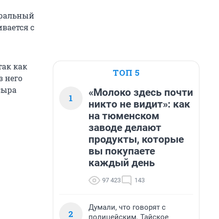
еральный
вается с
так как
ТОП 5
з него
 сыра
«Молоко здесь почти
1
никто не видит»: как
на тюменском
заводе делают
продукты, которые
вы покупаете
каждый день
97 423
143
Думали, что говорят с
2
полицейским. Тайское