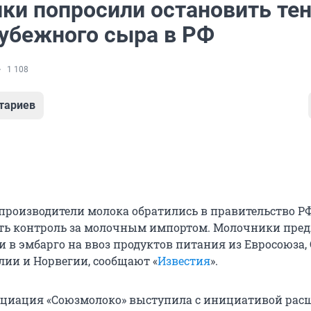
ки попросили остановить те
рубежного сыра в РФ
1 108
тариев
производители молока обратились в правительство РФ
ть контроль за молочным импортом. Молочники пре
и в эмбарго на ввоз продуктов питания из Евросоюза,
лии и Норвегии, сообщают «
Известия
».
оциация «Союзмолоко» выступила с инициативой рас