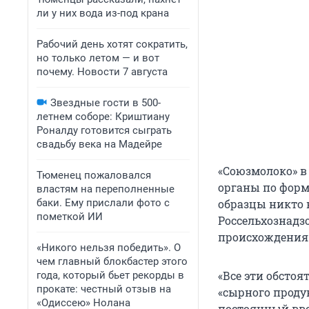
ли у них вода из-под крана
Рабочий день хотят сократить,
но только летом — и вот
почему. Новости 7 августа
Звездные гости в 500-
летнем соборе: Криштиану
Роналду готовится сыграть
свадьбу века на Мадейре
«Союзмолоко» в
Тюменец пожаловался
органы по форм
властям на переполненные
баки. Ему прислали фото с
образцы никто 
пометкой ИИ
Россельхознадз
происхождения
«Никого нельзя победить». О
чем главный блокбастер этого
«Все эти обстоя
года, который бьет рекорды в
прокате: честный отзыв на
«сырного проду
«Одиссею» Нолана
постоянный вво