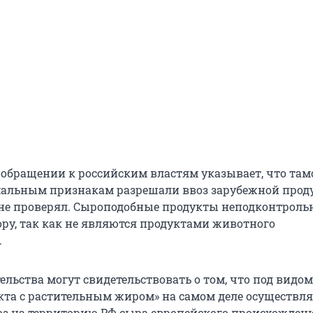
 обращении к российским властям указывает, что та
альным признакам разрешали ввоз зарубежной проду
не проверял. Сыроподобные продукты неподконтрол
ору, так как не являются продуктами животного
.
тельства могут свидетельствовать о том, что под видом
кта с растительным жиром» на самом деле осуществля
з на территорию РФ сыра европейского происхождени