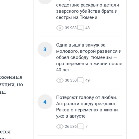
следствие раскрыло детали
зверского убийства брата и
сестры из Тюмени
39 983
48
Одна вышла замуж за
3
молодого, второй развелся и
обрел свободу: тюменцы —
про перемены в жизни после
40 лет
моженные
30 350
49
кции, но
ьны
Потеряют голову от любви.
4
Астрологи предупреждают
Раков о переменах в жизни
уже в августе
26 586
7
ется
я», –