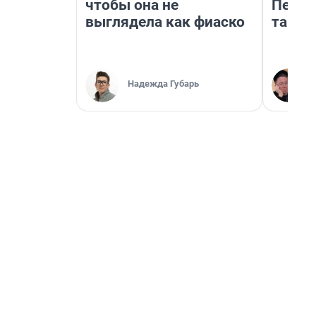
чтобы она не
Петро
выглядела как фиаско
там п
Надежда Губарь