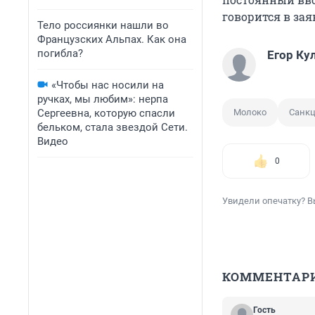
говорится в за
Тело россиянки нашли во
Французских Альпах. Как она
погибла?
Егор Ку
«Чтобы нас носили на
ручках, мы любим»: нерпа
Сергеевна, которую спасли
Молоко
Санк
бельком, стала звездой Сети.
Видео
0
Увидели опечатку? В
КОММЕНТАР
Гость