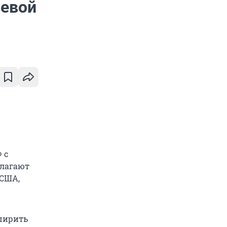
невой
 с
длагают
 США,
ширить