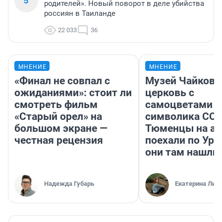
5
родителей». Новый поворот в деле убийства
россиян в Таиланде
22 033
36
МНЕНИЕ
МНЕНИЕ
«Финал не совпал с
Музей Чайковс
ожиданиями»: стоит ли
церковь с
смотреть фильм
самоцветами и
«Старый орел» на
символика ССС
большом экране —
Тюменцы на ав
честная рецензия
поехали по Ура
они там нашли
Надежда Губарь
Екатерина Лит