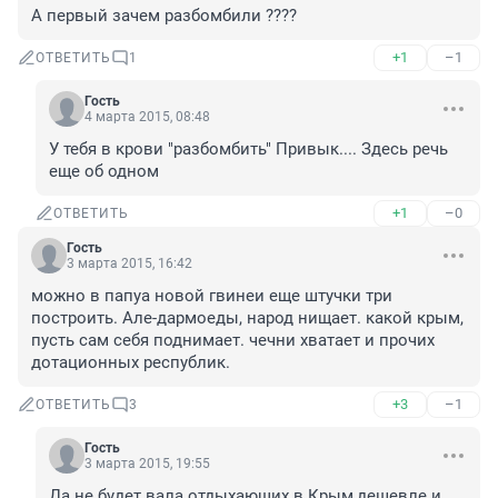
А первый зачем разбомбили ????
+1
–1
ОТВЕТИТЬ
1
Гость
4 марта 2015, 08:48
У тебя в крови "разбомбить" Привык.... Здесь речь 
еще об одном
+1
–0
ОТВЕТИТЬ
Гость
3 марта 2015, 16:42
можно в папуа новой гвинеи еще штучки три 
построить. Але-дармоеды, народ нищает. какой крым, 
пусть сам себя поднимает. чечни хватает и прочих 
дотационных республик.
+3
–1
ОТВЕТИТЬ
3
Гость
3 марта 2015, 19:55
Да не будет вала отдыхающих в Крым,дешевле и 