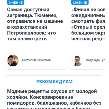
МНЕНИЕ
МНЕНИЕ
Самая доступная
«Финал не совп
заграница. Тюменец
ожиданиями»: 
отправился на машине
смотреть фил
в казахстанский
«Старый орел» 
Петропавловск: что
большом экран
там посмотреть
честная рецен
Анатолий Кузнецов
Надежда Губар
РЕКОМЕНДУЕМ
Модные рецепты соусов от молодой
хозяйки. Консервирование
помидоров, баклажанов, кабачков без
глутамата натрия — сразу в банки