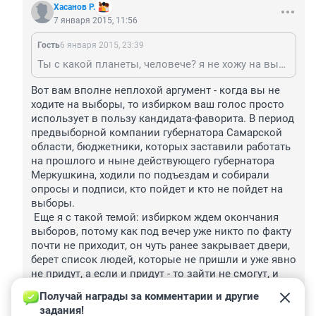
Хасанов Р.
7 января 2015, 11:56
Гость
6 января 2015, 23:39
Ты с какой планеты, человече? я не хожу на выборы, а зачем? Что меняется от этого? Есть адекватный ответ на это? (ну кроме всяких там гражданских позиций , от этого зависит твое будущее, твой голос решает все и т.д.) работаю кфалифицированно, получаю з/п соответсвующую моей работе, Одно НО-я работаю в коммерческой структуре (продажи,перепродажи,переперепродажи и т.д.) , З/П у меня выше чем у многих производственников,инжинеров, и др. кто учился со мной в одно время и в том же институте, причем образован я куда меньше них...(прогуливал) Может просто надо найти свою нишу и в**бывать хорошенько, ну и мозги применять там где надо, а не жаловаться на государство и систему?
Вот вам вполне неплохой аргумент - когда вы не 
ходите на выборы, то избирком ваш голос просто 
использует в пользу кандидата-фаворита. В период 
предвыборной компании губернатора Самарской 
области, бюджетники, которых заставили работать 
на прошлого и ныне действующего губернатора 
Меркушкина, ходили по подъездам и собирали 
опросы и подписи, кто пойдет и кто не пойдет на 
выборы.

 Еще я с такой темой: избирком ждем окончания 
выборов, потому как под вечер уже никто по факту 
почти не приходит, он чуть ранее закрывает двери, 
берет список людей, которые не пришли и уже явно 
не придут, а если и придут - то зайти не смогут, и 
просто вписывают их голоса.

Получай награды за комментарии и другие 
 Как бы потом фиг проверишь.
задания!