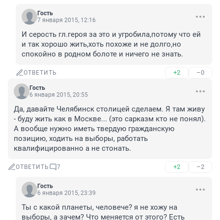
Гость
7 января 2015, 12:16
И серость гл.героя за это и угробила,потому что ей 
и так хорошо жить,хоть похоже и не долго,но 
спокойно в родном болоте и ничего не знать.
+2
–0
ОТВЕТИТЬ
Гость
6 января 2015, 20:55
Да, давайте Челябинск столицей сделаем. Я там живу 
- буду жить как в Москве... (это сарказм кто не понял). 
А вообще нужно иметь твердую гражданскую 
позицию, ходить на выборы, работать 
квалифицированно а не стонать.
+2
–2
ОТВЕТИТЬ
7
Гость
6 января 2015, 23:39
Ты с какой планеты, человече? я не хожу на 
выборы, а зачем? Что меняется от этого? Есть 