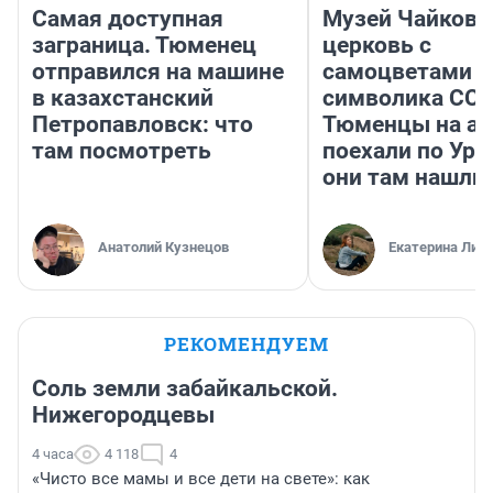
Самая доступная
Музей Чайковс
заграница. Тюменец
церковь с
отправился на машине
самоцветами и
в казахстанский
символика ССС
Петропавловск: что
Тюменцы на ав
там посмотреть
поехали по Ура
они там нашли
Анатолий Кузнецов
Екатерина Лит
РЕКОМЕНДУЕМ
Соль земли забайкальской.
Нижегородцевы
4 часа
4 118
4
«Чисто все мамы и все дети на свете»: как