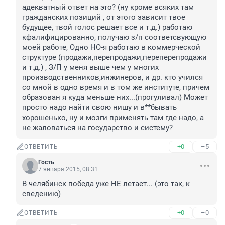
адекватный ответ на это? (ну кроме всяких там 
гражданских позиций , от этого зависит твое 
будущее, твой голос решает все и т.д.) работаю 
кфалифицированно, получаю з/п соответсвующую 
моей работе, Одно НО-я работаю в коммерческой 
структуре (продажи,перепродажи,переперепродажи 
и т.д.) , З/П у меня выше чем у многих 
производственников,инжинеров, и др. кто учился 
со мной в одно время и в том же институте, причем 
образован я куда меньше них...(прогуливал) Может 
просто надо найти свою нишу и в**бывать 
хорошенько, ну и мозги применять там где надо, а 
не жаловаться на государство и систему?
+0
–5
ОТВЕТИТЬ
Гость
7 января 2015, 08:31
В челябинск победа уже НЕ летает... (это так, к 
сведению)
+0
–0
ОТВЕТИТЬ