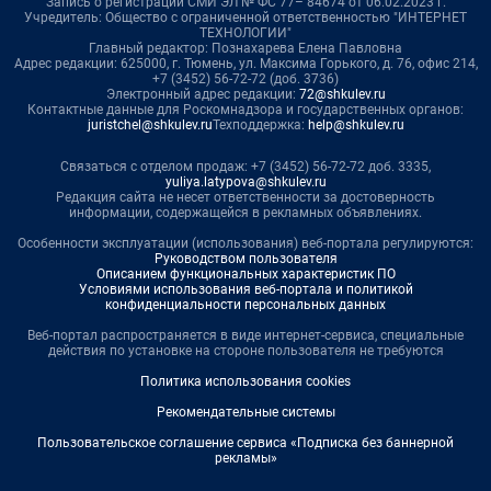
Запись о регистрации СМИ ЭЛ № ФС 77– 84674 от 06.02.2023 г.
Учредитель: Общество с ограниченной ответственностью "ИНТЕРНЕТ
ТЕХНОЛОГИИ"
Главный редактор: Познахарева Елена Павловна
Адрес редакции: 625000, г. Тюмень, ул. Максима Горького, д. 76, офис 214,
+7 (3452) 56-72-72 (доб. 3736)
Электронный адрес редакции:
72@shkulev.ru
Контактные данные для Роскомнадзора и государственных органов:
juristchel@shkulev.ru
Техподдержка:
help@shkulev.ru
Связаться с отделом продаж: +7 (3452) 56-72-72 доб. 3335,
yuliya.latypova@shkulev.ru
Редакция сайта не несет ответственности за достоверность
информации, содержащейся в рекламных объявлениях.
Особенности эксплуатации (использования) веб-портала регулируются:
Руководством пользователя
Описанием функциональных характеристик ПО
Условиями использования веб-портала и политикой
конфиденциальности персональных данных
Веб-портал распространяется в виде интернет-сервиса, специальные
действия по установке на стороне пользователя не требуются
Политика использования cookies
Рекомендательные системы
Пользовательское соглашение сервиса «Подписка без баннерной
рекламы»