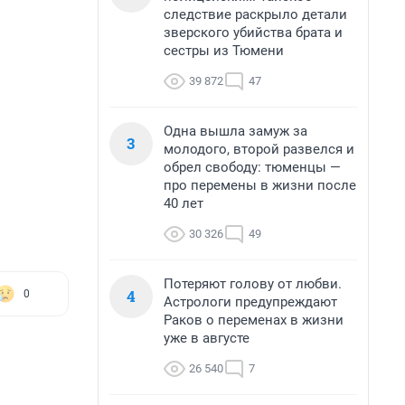
следствие раскрыло детали
зверского убийства брата и
сестры из Тюмени
39 872
47
Одна вышла замуж за
3
молодого, второй развелся и
обрел свободу: тюменцы —
про перемены в жизни после
40 лет
30 326
49
Потеряют голову от любви.
4
0
Астрологи предупреждают
Раков о переменах в жизни
уже в августе
26 540
7