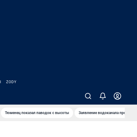
Ы
ZODY
Тюменец показал паводок с высоты
Заявление водоканала про запа