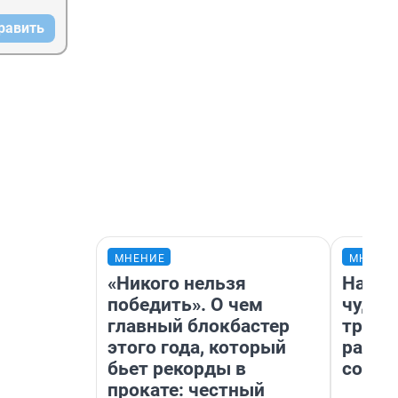
равить
МНЕНИЕ
МНЕНИ
«Никого нельзя
Насле
победить». О чем
чудом
главный блокбастер
транс
этого года, который
разне
бьет рекорды в
совет
прокате: честный