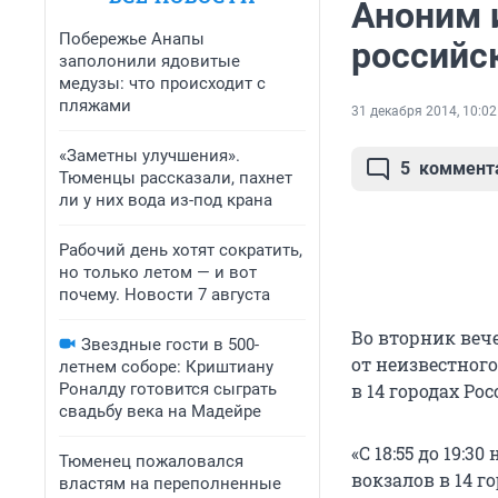
Аноним 
Побережье Анапы
российс
заполонили ядовитые
медузы: что происходит с
пляжами
31 декабря 2014, 10:02
«Заметны улучшения».
5
коммент
Тюменцы рассказали, пахнет
ли у них вода из-под крана
Рабочий день хотят сократить,
но только летом — и вот
почему. Новости 7 августа
Во вторник веч
Звездные гости в 500-
от неизвестног
летнем соборе: Криштиану
Роналду готовится сыграть
в 14 городах Ро
свадьбу века на Мадейре
«С 18:55 до 19:
Тюменец пожаловался
вокзалов в 14 г
властям на переполненные