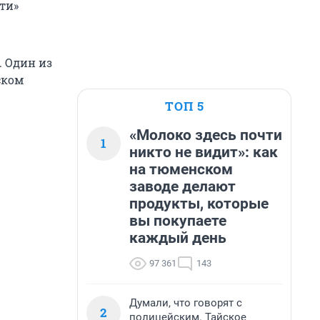
ти»
. Один из
ском
ТОП 5
«Молоко здесь почти
1
никто не видит»: как
на тюменском
заводе делают
продукты, которые
вы покупаете
каждый день
97 361
143
Думали, что говорят с
2
полицейским. Тайское