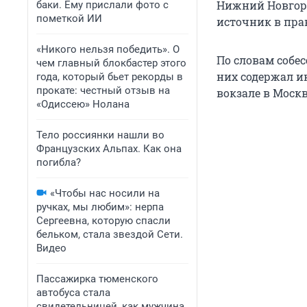
Нижний Новгород
баки. Ему прислали фото с
пометкой ИИ
источник в пра
«Никого нельзя победить». О
По словам собе
чем главный блокбастер этого
них содержал и
года, который бьет рекорды в
прокате: честный отзыв на
вокзале в Москв
«Одиссею» Нолана
Тело россиянки нашли во
Французских Альпах. Как она
погибла?
«Чтобы нас носили на
ручках, мы любим»: нерпа
Сергеевна, которую спасли
бельком, стала звездой Сети.
Видео
Пассажирка тюменского
автобуса стала
свидетельницей, как мужчина