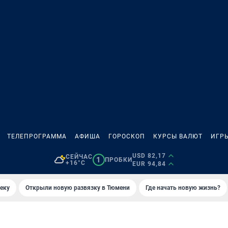
ТЕЛЕПРОГРАММА
АФИША
ГОРОСКОП
КУРСЫ ВАЛЮТ
ИГР
USD 82,17
СЕЙЧАС
1
ПРОБКИ
+16°C
EUR 94,84
еку
Открыли новую развязку в Тюмени
Где начать новую жизнь?