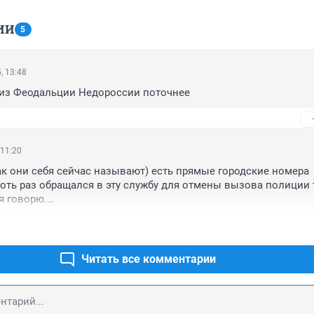
ИИ
5
, 13:48
 из Феодальции Недороссии поточнее
 11:20
так они себя сейчас называют) есть прямые городские номера 
хоть раз обращался в эту службу для отмены вызова полиции т
 говорю.

реально, зная городской номер этой службы им позвонить с л
Читать все комментарии