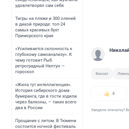
удовлетворял сам себя
Тигры на пляже и 300 оленей
в дикой природе: топ-24
самых красивых бухт
Приморского края
«Усиливается склонность к
Никола
глубокому самоанализу». К
чему готовит Рыб
ретроградный Нептун —
гороскоп
Вокзал
Ложны
«Жила тут интеллигенция».
История сибирского дома-
0
бумеранга, где в гости ходили
через балконы, — таких всего
два в России
Увидели опечатку? В
Прощание с летом. В Тюмени
состоится ночной фестиваль