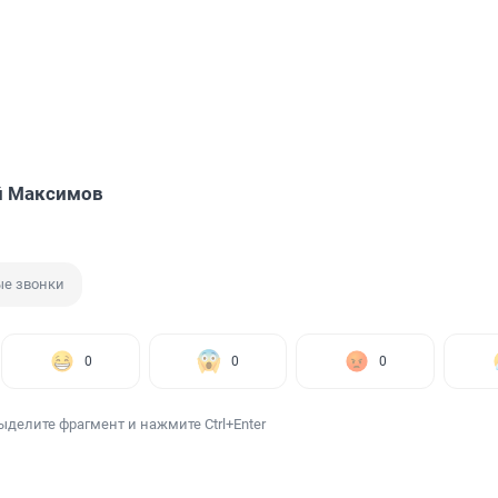
й Максимов
е звонки
0
0
0
ыделите фрагмент и нажмите Ctrl+Enter