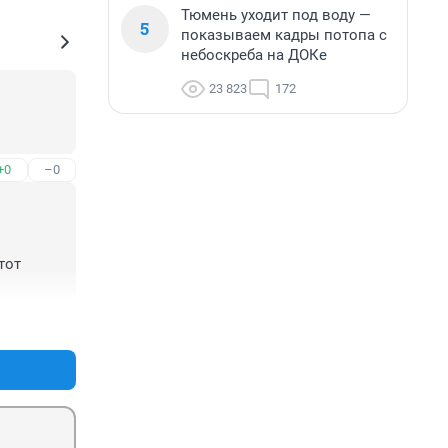
Тюмень уходит под воду —
5
показываем кадры потопа с
небоскреба на ДОКе
23 823
172
+0
–0
от 
юбой 
+0
–0