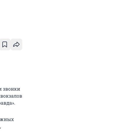
и звонки
 вокзалов
равда».
рожных
,