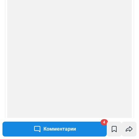
Сообщить новость
Рубрики
Реклама на сайте
Прайс-лист
О компании
Наши награды
Наши вакансии
Техподдержка
4
Комментарии
Предвыборная агитация