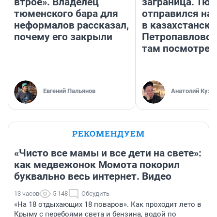
втрое». Владелец
заграница. Тю
тюменского бара для
отправился на
неформалов рассказал,
в казахстански
почему его закрыли
Петропавловск
там посмотрет
Евгений Пальянов
Анатолий Кузн
РЕКОМЕНДУЕМ
«Чисто все мамы и все дети на свете»:
как медвежонок Момота покорил
буквально весь интернет. Видео
13 часов
5 148
Обсудить
«На 18 отдыхающих 18 поваров». Как проходит лето в
Крыму с перебоями света и бензина, водой по