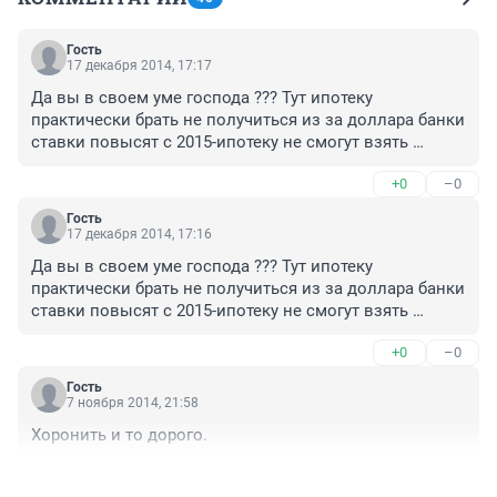
Гость
17 декабря 2014, 17:17
Да вы в своем уме господа ??? Тут ипотеку 
практически брать не получиться из за доллара банки 
ставки повысят с 2015-ипотеку не смогут взять 
практически никто.Вывод очевиден так как в 
+0
–0
регионах РФ 60-70% только ипотека.Цены просто 
колом встать могут и пойдут вниз вот этого мы и 
Гость
боимся-потому стремимся продать сейчас свою 
17 декабря 2014, 17:16
вторичку.В Новосибирске наличных не много-все 
Да вы в своем уме господа ??? Тут ипотеку 
приходят только с ипотекой почти-представьте такое 
практически брать не получиться из за доллара банки 
завтра ставка будет неподъемной и как продать 
ставки повысят с 2015-ипотеку не смогут взять 
квартиру за 3 млн ??? если у людей нет денег ???
практически никто.Вывод очевиден так как в 
+0
–0
регионах РФ 60-70% только ипотека.Цены просто 
колом встать могут и пойдут вниз вот этого мы и 
Гость
боимся-потому стремимся продать сейчас свою 
7 ноября 2014, 21:58
вторичку.В Новосибирске наличных не много-все 
Хоронить и то дорого.
приходят только с ипотекой почти-представьте такое 
завтра ставка будет неподъемной и как продать 
+0
–0
квартиру за 3 млн ??? если у людей нет денег ???