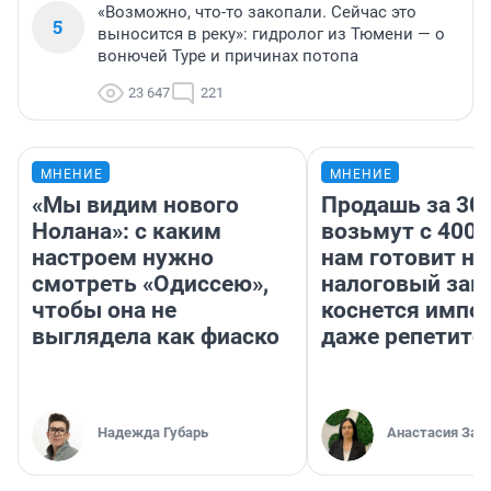
«Возможно, что-то закопали. Сейчас это
5
выносится в реку»: гидролог из Тюмени — о
вонючей Туре и причинах потопа
23 647
221
МНЕНИЕ
МНЕНИЕ
«Мы видим нового
Продашь за 300
Нолана»: с каким
возьмут с 4000
настроем нужно
нам готовит н
смотреть «Одиссею»,
налоговый зако
чтобы она не
коснется импор
выглядела как фиаско
даже репетито
Надежда Губарь
Анастасия Зав