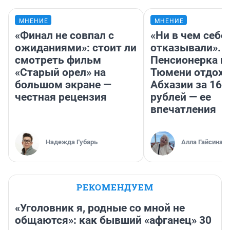
МНЕНИЕ
МНЕНИЕ
«Финал не совпал с
«Ни в чем себе
ожиданиями»: стоит ли
отказывали».
смотреть фильм
Пенсионерка и
«Старый орел» на
Тюмени отдохн
большом экране —
Абхазии за 160
честная рецензия
рублей — ее
впечатления
Надежда Губарь
Алла Гайсина
РЕКОМЕНДУЕМ
«Уголовник я, родные со мной не
общаются»: как бывший «афганец» 30