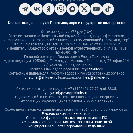
Контактные данные для Роскомнадзора и государственных органов
Сетевое издание «72.ру» (18+)
Зарегистрировано Федеральной службой по надзору в сфере связи,
информационных технологий и массовых коммуникаций (Роскомнадзор)
Запись о регистрации СМИ ЭЛ № ФС 77– 84674 от 06.02.2023 г.
Учредитель: Общество с ограниченной ответственностью "ИНТЕРНЕТ
ТЕХНОЛОГИИ"
Главный редактор: Познахарева Елена Павловна
Адрес редакции: 625000, г. Тюмень, ул. Максима Горького, д. 76, офис 214,
+7 (3452) 56-72-72 (доб. 3736)
Электронный адрес редакции:
72@shkulev.ru
Контактные данные для Роскомнадзора и государственных органов:
juristchel@shkulev.ru
Техподдержка:
help@shkulev.ru
Связаться с отделом продаж: +7 (3452) 56-72-72 доб. 3335,
yuliya.latypova@shkulev.ru
Редакция сайта не несет ответственности за достоверность
информации, содержащейся в рекламных объявлениях.
Особенности эксплуатации (использования) веб-портала регулируются:
Руководством пользователя
Описанием функциональных характеристик ПО
Условиями использования веб-портала и политикой
конфиденциальности персональных данных