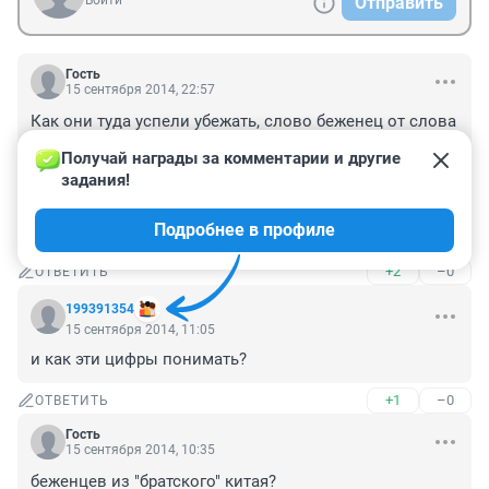
Войти
Отправить
Гость
15 сентября 2014, 22:57
Как они туда успели убежать, слово беженец от слова 
бежать , а их на самолетах , за счет бюджета , а 
Получай награды за комментарии и другие 
больным детям денег нет ,собираем всем миром, 
задания!
наши родственники не убежали , не хотят уехали в 
другую область Украины, помоги своим , а потом 
Подробнее в профиле
беженцам
+2
–0
ОТВЕТИТЬ
199391354
15 сентября 2014, 11:05
и как эти цифры понимать?
+1
–0
ОТВЕТИТЬ
Гость
15 сентября 2014, 10:35
беженцев из "братского" китая?