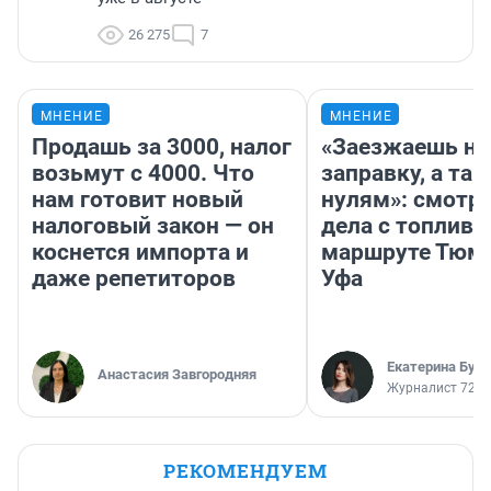
26 275
7
МНЕНИЕ
МНЕНИЕ
Продашь за 3000, налог
«Заезжаешь на
возьмут с 4000. Что
заправку, а там
нам готовит новый
нулям»: смотри
налоговый закон — он
дела с топливо
коснется импорта и
маршруте Тюм
даже репетиторов
Уфа
Екатерина Бур
Анастасия Завгородняя
Журналист 72.R
РЕКОМЕНДУЕМ