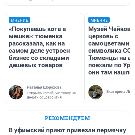
МНЕНИЕ
МНЕНИЕ
«Покупаешь кота в
Музей Чайковс
мешке»: тюменка
церковь с
рассказала, как на
самоцветами и
самом деле устроен
символика ССС
бизнес со складами
Тюменцы на ав
дешевых товаров
поехали по Ура
они там нашли
Наталья Шорохова
Екатерина Лит
Открыла кофейную точку на
деньги соцразвития
РЕКОМЕНДУЕМ
В уфимский приют привезли пермячку