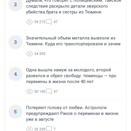
Думали, что говорят с полицейским. Тайское
2
следствие раскрыло детали зверского
убийства брата и сестры из Тюмени
39 272
47
Значительный объем металла вывезли из
3
Тюмени. Куда его транспортировали и зачем
34 555
Одна вышла замуж за молодого, второй
4
развелся и обрел свободу: тюменцы — про
перемены в жизни после 40 лет
30 140
47
Потеряют голову от любви. Астрологи
5
предупреждают Раков о переменах в жизни
уже в августе
26 339
7