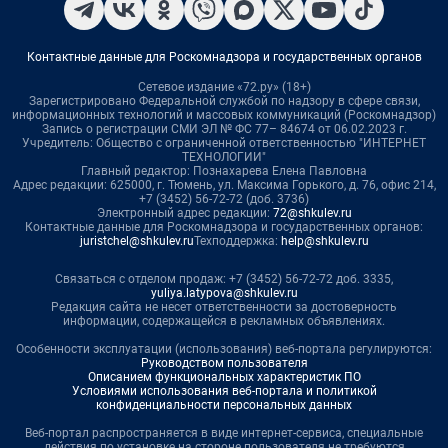
Контактные данные для Роскомнадзора и государственных органов
Сетевое издание «72.ру» (18+)
Зарегистрировано Федеральной службой по надзору в сфере связи,
информационных технологий и массовых коммуникаций (Роскомнадзор)
Запись о регистрации СМИ ЭЛ № ФС 77– 84674 от 06.02.2023 г.
Учредитель: Общество с ограниченной ответственностью "ИНТЕРНЕТ
ТЕХНОЛОГИИ"
Главный редактор: Познахарева Елена Павловна
Адрес редакции: 625000, г. Тюмень, ул. Максима Горького, д. 76, офис 214,
+7 (3452) 56-72-72 (доб. 3736)
Электронный адрес редакции:
72@shkulev.ru
Контактные данные для Роскомнадзора и государственных органов:
juristchel@shkulev.ru
Техподдержка:
help@shkulev.ru
Связаться с отделом продаж: +7 (3452) 56-72-72 доб. 3335,
yuliya.latypova@shkulev.ru
Редакция сайта не несет ответственности за достоверность
информации, содержащейся в рекламных объявлениях.
Особенности эксплуатации (использования) веб-портала регулируются:
Руководством пользователя
Описанием функциональных характеристик ПО
Условиями использования веб-портала и политикой
конфиденциальности персональных данных
Веб-портал распространяется в виде интернет-сервиса, специальные
действия по установке на стороне пользователя не требуются