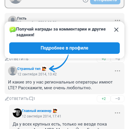
Гость
15 сентября 2014, 11:06
Получай награды за комментарии и другие 
министры они такие в одном сообщении 
задания!
взаимоисключающие вещи

и что теперь и дисковые телевоны должны все рос 
Подробнее в профиле
выдумки типа lte поддерживать?
+0
–0
ОТВЕТИТЬ
Странный тип
12 сентября 2014, 13:42
И какие это у нас региональные операторы имеют 
LTE? Расскажите, мне очень любопытно.
+2
–0
ОТВЕТИТЬ
1
Главный инженер
12 сентября 2014, 17:41
Да у всех крупных есть, только не везде пока 