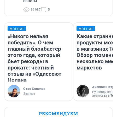
советы
19 987
5
МНЕНИЕ
МНЕНИЕ
«Никого нельзя
Какие странны
победить». О чем
продукты можн
главный блокбастер
в магазинах Та
этого года, который
Обзор тюменки
бьет рекорды в
несколько мес
прокате: честный
маркетов
отзыв на «Одиссею»
Нолана
Аксиния Петро
Стас Соколов
Руководитель м
Эксперт
агентства в Тю
РЕКОМЕНДУЕМ