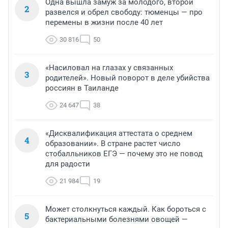
Одна вышла замуж за молодого, второй
2
развелся и обрел свободу: тюменцы — про
перемены в жизни после 40 лет
30 816
50
«Насиловал на глазах у связанных
3
родителей». Новый поворот в деле убийства
россиян в Таиланде
24 647
38
«Дисквалификация аттестата о среднем
4
образовании». В стране растет число
стобалльников ЕГЭ — почему это не повод
для радости
21 984
19
Может столкнуться каждый. Как бороться с
5
бактериальными болезнями овощей —