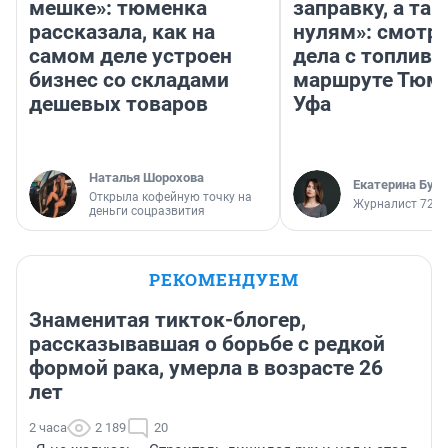
мешке»: тюменка
заправку, а там
рассказала, как на
нулям»: смотри
самом деле устроен
дела с топливо
бизнес со складами
маршруте Тюм
дешевых товаров
Уфа
Наталья Шорохова
Екатерина Бур
Открыла кофейную точку на
Журналист 72.R
деньги соцразвития
РЕКОМЕНДУЕМ
Знаменитая тикток-блогер,
рассказывавшая о борьбе с редкой
формой рака, умерла в возрасте 26
лет
2 часа
2 189
20