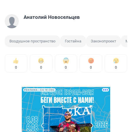
Анатолий Новосельцев
Воздушное пространство
Гостайна
Законопроект
Ми
0
0
0
0
0
РЕКЛАМА • EA-M.ORG