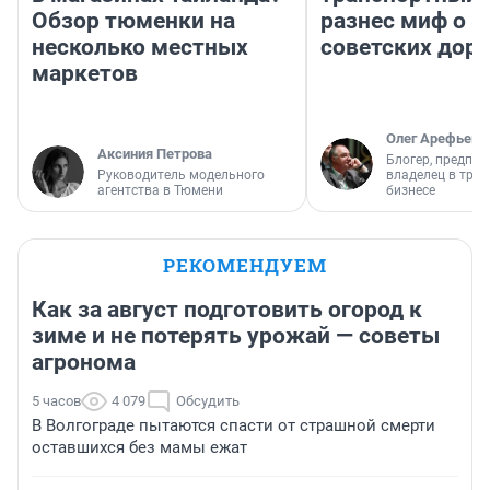
Обзор тюменки на
разнес миф о 
несколько местных
советских доро
маркетов
Олег Арефьев
Аксиния Петрова
Блогер, предпри
Руководитель модельного
владелец в тра
агентства в Тюмени
бизнесе
РЕКОМЕНДУЕМ
Как за август подготовить огород к
зиме и не потерять урожай — советы
агронома
5 часов
4 079
Обсудить
В Волгограде пытаются спасти от страшной смерти
оставшихся без мамы ежат