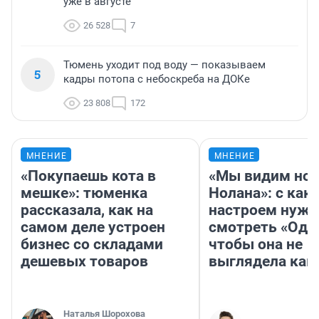
уже в августе
26 528
7
Тюмень уходит под воду — показываем
5
кадры потопа с небоскреба на ДОКе
23 808
172
МНЕНИЕ
МНЕНИЕ
«Покупаешь кота в
«Мы видим нов
мешке»: тюменка
Нолана»: с как
рассказала, как на
настроем нужн
самом деле устроен
смотреть «Оди
бизнес со складами
чтобы она не
дешевых товаров
выглядела как
Наталья Шорохова