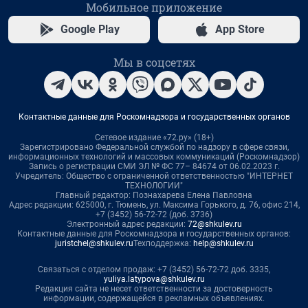
Мобильное приложение
Google Play
App Store
Мы в соцсетях
Контактные данные для Роскомнадзора и государственных органов
Сетевое издание «72.ру» (18+)
Зарегистрировано Федеральной службой по надзору в сфере связи,
информационных технологий и массовых коммуникаций (Роскомнадзор)
Запись о регистрации СМИ ЭЛ № ФС 77– 84674 от 06.02.2023 г.
Учредитель: Общество с ограниченной ответственностью "ИНТЕРНЕТ
ТЕХНОЛОГИИ"
Главный редактор: Познахарева Елена Павловна
Адрес редакции: 625000, г. Тюмень, ул. Максима Горького, д. 76, офис 214,
+7 (3452) 56-72-72 (доб. 3736)
Электронный адрес редакции:
72@shkulev.ru
Контактные данные для Роскомнадзора и государственных органов:
juristchel@shkulev.ru
Техподдержка:
help@shkulev.ru
Связаться с отделом продаж: +7 (3452) 56-72-72 доб. 3335,
yuliya.latypova@shkulev.ru
Редакция сайта не несет ответственности за достоверность
информации, содержащейся в рекламных объявлениях.