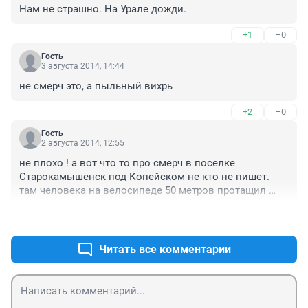
Нам не страшно. На Урале дожди.
+1
–0
Гость
3 августа 2014, 14:44
не смерч это, а пыльный вихрь
+2
–0
Гость
2 августа 2014, 12:55
не плохо ! а вот что то про смерч в поселке 
Старокамышенск под Копейском не кто не пишет. 
там человека на велосипеде 50 метров протащил 
смерч ,в том году , а в этом году - молнией мужика 
+1
–0
сожгло в июне .
Читать все комментарии