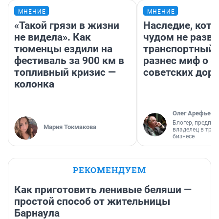
МНЕНИЕ
МНЕНИЕ
«Такой грязи в жизни
Наследие, кото
не видела». Как
чудом не разва
тюменцы ездили на
транспортный 
фестиваль за 900 км в
разнес миф о 
топливный кризис —
советских доро
колонка
Олег Арефьев
Блогер, предпри
Мария Токмакова
владелец в тра
бизнесе
РЕКОМЕНДУЕМ
Как приготовить ленивые беляши —
простой способ от жительницы
Барнаула