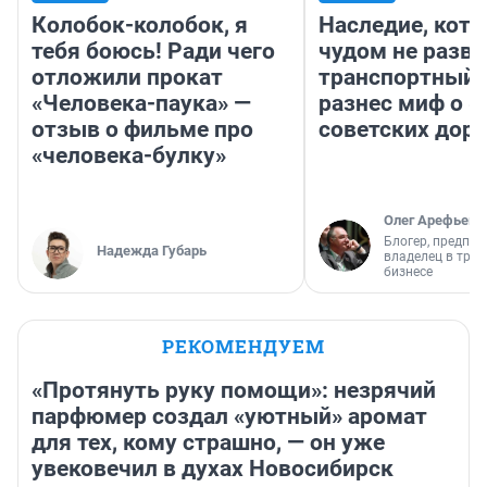
Колобок-колобок, я
Наследие, кото
тебя боюсь! Ради чего
чудом не разва
отложили прокат
транспортный 
«Человека-паука» —
разнес миф о 
отзыв о фильме про
советских доро
«человека-булку»
Олег Арефьев
Блогер, предпри
Надежда Губарь
владелец в тра
бизнесе
РЕКОМЕНДУЕМ
«Протянуть руку помощи»: незрячий
парфюмер создал «уютный» аромат
для тех, кому страшно, — он уже
увековечил в духах Новосибирск