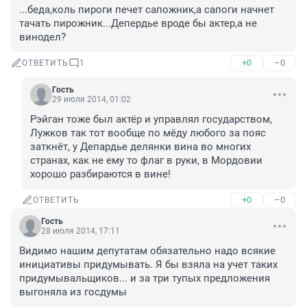
...беда,коль пироги печет сапожник,а сапоги начнет 
тачать пирожник...Депердье вроде бы актер,а не 
винодел?
+0
–0
ОТВЕТИТЬ
1
Гость
29 июля 2014, 01:02
Рэйган тоже был актёр и управлял государством, 
Лужков так тот вообще по мёду любого за пояс 
заткнёт, у Депардье делянки вина во многих 
странах, как не ему то флаг в руки, в Мордовии 
хорошо разбираются в вине!
+0
–0
ОТВЕТИТЬ
Гость
28 июля 2014, 17:11
Видимо нашим депутатам обязательно надо всякие 
инициативы придумывать. Я бы взяла на учет таких 
придумывальщиков... и за три тупых предложения 
выгоняла из госдумы