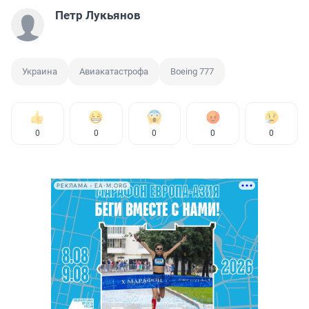
Петр Лукьянов
Украина
Авиакатастрофа
Boeing 777
0
0
0
0
0
РЕКЛАМА • EA-M.ORG