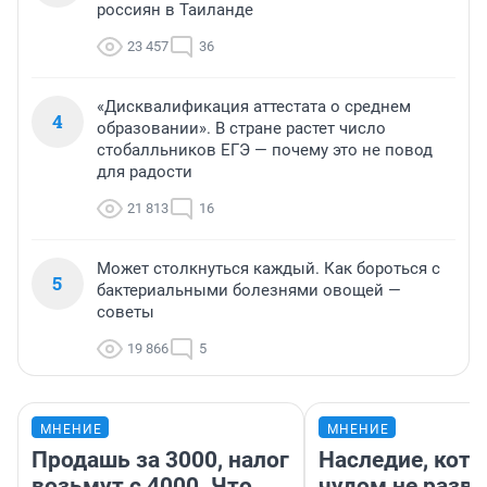
россиян в Таиланде
23 457
36
«Дисквалификация аттестата о среднем
4
образовании». В стране растет число
стобалльников ЕГЭ — почему это не повод
для радости
21 813
16
Может столкнуться каждый. Как бороться с
5
бактериальными болезнями овощей —
советы
19 866
5
МНЕНИЕ
МНЕНИЕ
Продашь за 3000, налог
Наследие, кото
возьмут с 4000. Что
чудом не разва