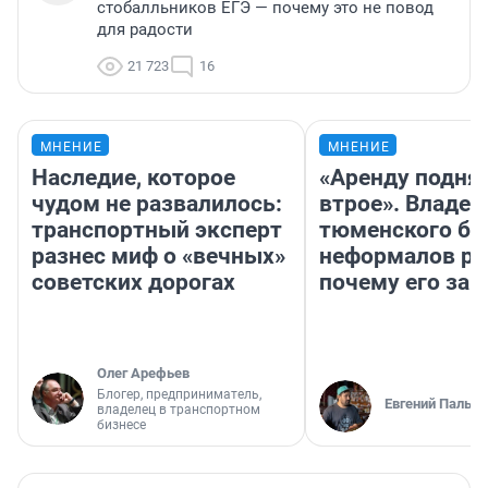
стобалльников ЕГЭ — почему это не повод
для радости
21 723
16
МНЕНИЕ
МНЕНИЕ
Наследие, которое
«Аренду подня
чудом не развалилось:
втрое». Владел
транспортный эксперт
тюменского ба
разнес миф о «вечных»
неформалов ра
советских дорогах
почему его за
Олег Арефьев
Блогер, предприниматель,
Евгений Пальян
владелец в транспортном
бизнесе