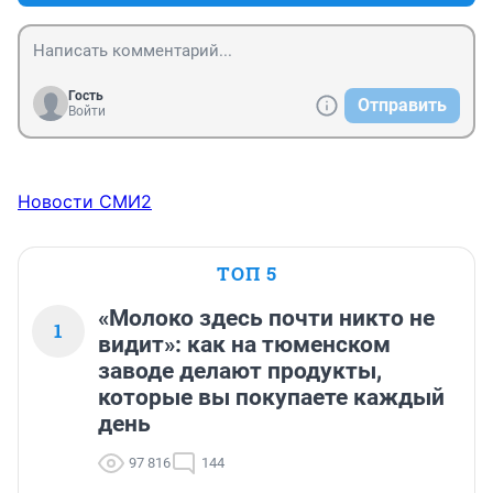
подобные словно из какой-то кучи вилами 
вываливают.Эпоха пиара ?
Гость
Отправить
Войти
Новости СМИ2
ТОП 5
«Молоко здесь почти никто не
1
видит»: как на тюменском
заводе делают продукты,
которые вы покупаете каждый
день
97 816
144