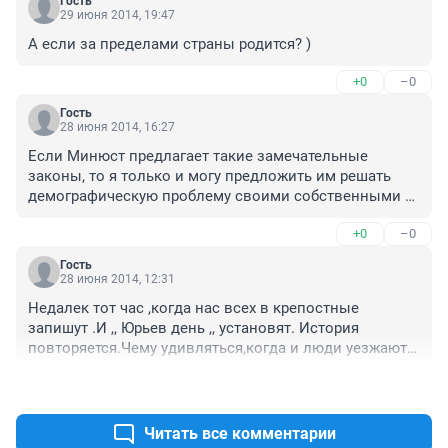
Гость
29 июня 2014, 19:47
А если за пределами страны родится? )
+0
–0
Гость
28 июня 2014, 16:27
Если Минюст предлагает такие замечательные 
законы, то я только и могу предложить им решать 
демографическую проблему своими собственными 
силами. В таких условиях женщина рожает вопреки 
+0
–0
всему, а наше драгоценное чиновничество, только и 
делает, что придумывает, как бы еще усложнить всё 
Гость
на свете. Такое чувство, что наши чиновники не от 
28 июня 2014, 12:31
женщин были рождены, а выкуклились. И что самое 
Недалек тот час ,когда нас всех в крепостные 
поразительное, ведь среди чиновников есть и 
запишут .И ,, Юрьев день ,, установят. История 
женщины, сами-то как они думают рожать.
повторяется.Чему удивляться,когда и люди уезжают 
за бугор,и деньги вывозят туда же.От подобных 
+0
–0
законотворчеств. Мне,например,нравиться 
кружевное нижнее белье и кеды тоже.Ничего,что я 
все нововведения в одну кучу ? Так и законы 
Читать все комментарии