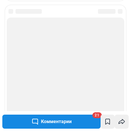
информации, содержащейся в рекламных объявлениях.
Особенности эксплуатации (использования) веб-портала регулируются:
Руководством пользователя
Описанием функциональных характеристик ПО
Условиями использования веб-портала и политикой
конфиденциальности персональных данных
Веб-портал распространяется в виде интернет-сервиса, специальные
действия по установке на стороне пользователя не требуются
Политика использования cookies
Рекомендательные системы
Пользовательское соглашение сервиса «Подписка без баннерной
рекламы»
21
© ООО «Интернет Технологии»
Комментарии