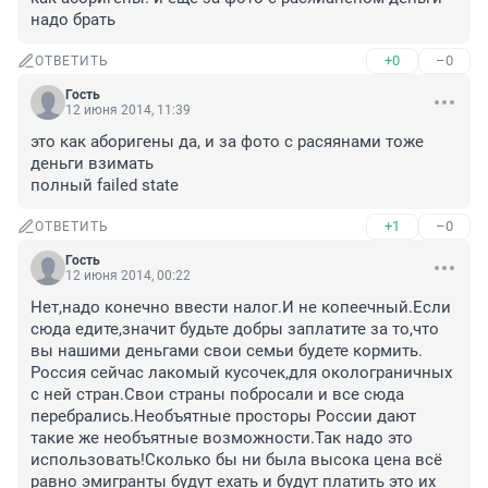
надо брать
+0
–0
ОТВЕТИТЬ
Гость
12 июня 2014, 11:39
это как аборигены да, и за фото с расяянами тоже 
деньги взимать

полный failed state
+1
–0
ОТВЕТИТЬ
Гость
12 июня 2014, 00:22
Нет,надо конечно ввести налог.И не копеечный.Если 
сюда едите,значит будьте добры заплатите за то,что 
вы нашими деньгами свои семьи будете кормить.

Россия сейчас лакомый кусочек,для околограничных 
с ней стран.Свои страны побросали и все сюда 
перебрались.Необъятные просторы России дают 
такие же необъятные возможности.Так надо это 
использовать!Сколько бы ни была высока цена всё 
равно эмигранты будут ехать и будут платить это их 