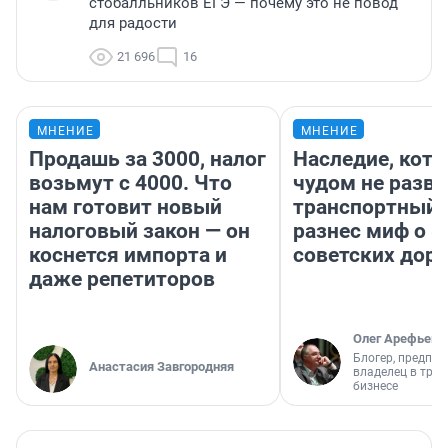
стобалльников ЕГЭ — почему это не повод
для радости
21 696
16
МНЕНИЕ
МНЕНИЕ
Продашь за 3000, налог
Наследие, кото
возьмут с 4000. Что
чудом не разва
нам готовит новый
транспортный 
налоговый закон — он
разнес миф о 
коснется импорта и
советских доро
даже репетиторов
Олег Арефьев
Блогер, предпри
Анастасия Завгородняя
владелец в тра
бизнесе