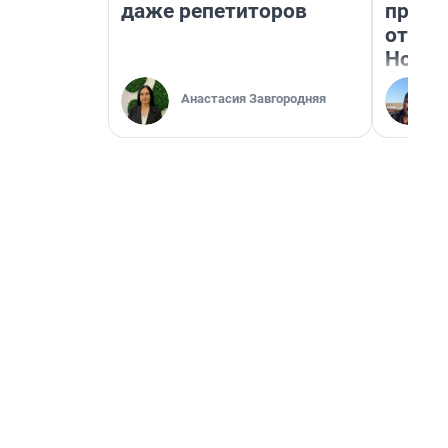
даже репетиторов
прока
отзыв
Нолан
Анастасия Завгородняя