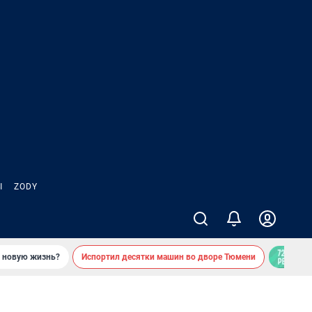
Ы
ZODY
ь новую жизнь?
Испортил десятки машин во дворе Тюмени