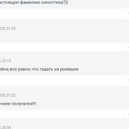
астоящую фамилию синоптика?))
25, 21:23
, 22:13
йна все равно что гадать на ромашке
25, 21:22
чнее получится!!!
, 20:54