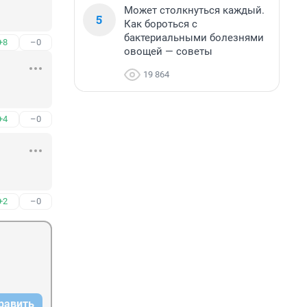
Может столкнуться каждый.
5
Как бороться с
бактериальными болезнями
+8
–0
овощей — советы
19 864
+4
–0
+2
–0
равить