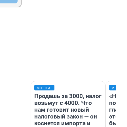
МНЕНИЕ
МНЕНИ
Продашь за 3000, налог
«Нико
возьмут с 4000. Что
побед
нам готовит новый
главн
налоговый закон — он
этого
коснется импорта и
бьет 