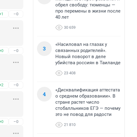
обрел свободу: тюменцы —
про перемены в жизни после
+1
–0
40 лет
30 659
«Насиловал на глазах у
3
связанных родителей».
+0
–0
Новый поворот в деле
убийства россиян в Таиланде
23 408
+2
–0
«Дисквалификация аттестата
4
о среднем образовании». В
стране растет число
стобалльников ЕГЭ — почему
это не повод для радости
+0
–0
21 810