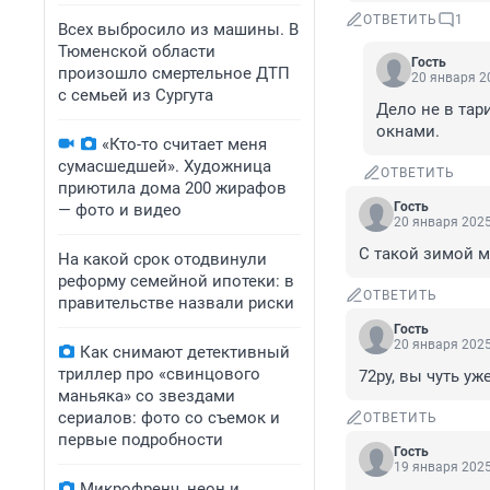
ОТВЕТИТЬ
1
Всех выбросило из машины. В
Тюменской области
Гость
произошло смертельное ДТП
20 января 20
с семьей из Сургута
Дело не в тар
окнами.
«Кто-то считает меня
сумасшедшей». Художница
ОТВЕТИТЬ
приютила дома 200 жирафов
Гость
— фото и видео
20 января 2025
С такой зимой 
На какой срок отодвинули
реформу семейной ипотеки: в
ОТВЕТИТЬ
правительстве назвали риски
Гость
20 января 2025
Как снимают детективный
триллер про «свинцового
72ру, вы чуть уж
маньяка» со звездами
сериалов: фото со съемок и
ОТВЕТИТЬ
первые подробности
Гость
19 января 2025
Микрофренч, неон и