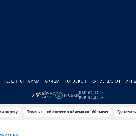
ТЕЛЕПРОГРАММА
АФИША
ГОРОСКОП
КУРСЫ ВАЛЮТ
ИГР
USD 82,17
СЕЙЧАС
2
ПРОБКИ
+24°C
EUR 94,84
ом на реку
Тюменка — об отпуске в Абхазии на 160 тысяч
Где начат