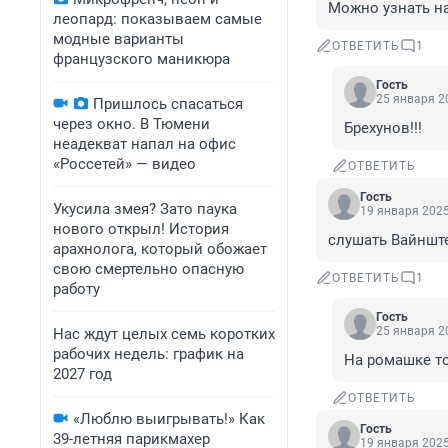
Можно узнать н
леопард: показываем самые
модные варианты
ОТВЕТИТЬ
1
французского маникюра
Гость
25 января 20
Пришлось спасаться
через окно. В Тюмени
Брехунов!!!
неадекват напал на офис
«Россетей» — видео
ОТВЕТИТЬ
Гость
Укусила змея? Зато паука
19 января 2025
нового открыл! История
слушать Вайнште
арахнолога, который обожает
свою смертельно опасную
ОТВЕТИТЬ
1
работу
Гость
25 января 20
Нас ждут целых семь коротких
рабочих недель: график на
На ромашке то
2027 год
ОТВЕТИТЬ
«Люблю выигрывать!» Как
Гость
39-летняя парикмахер
19 января 2025