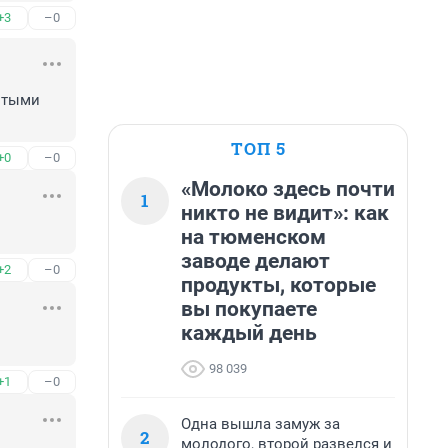
+3
–0
ытыми 
ТОП 5
+0
–0
«Молоко здесь почти
1
никто не видит»: как
на тюменском
заводе делают
+2
–0
продукты, которые
вы покупаете
каждый день
98 039
+1
–0
Одна вышла замуж за
2
молодого, второй развелся и