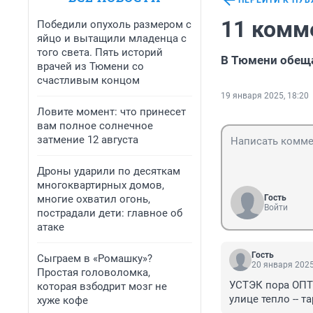
ПЕРЕЙТИ К ПУ
11 комм
Победили опухоль размером с
яйцо и вытащили младенца с
того света. Пять историй
В Тюмени обеща
врачей из Тюмени со
счастливым концом
19 января 2025, 18:20
Ловите момент: что принесет
вам полное солнечное
затмение 12 августа
Дроны ударили по десяткам
многоквартирных домов,
многие охватил огонь,
Гость
Войти
пострадали дети: главное об
атаке
Гость
Сыграем в «Ромашку»?
20 января 2025
Простая головоломка,
УСТЭК пора ОП
которая взбодрит мозг не
улице тепло -- та
хуже кофе