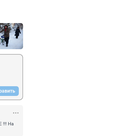
равить
!! На 