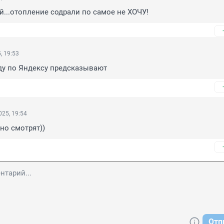
...отопление содрали по самое не ХОЧУ!
, 19:53
ду по Яндексу предсказывают
25, 19:54
кно смотрят))
Отп