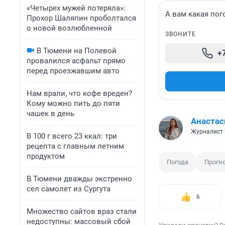
«Четырех мужей потеряла»:
А вам какая пог
Прохор Шаляпин проболтался
о новой возлюбленной
ЗВОНИТЕ
В Тюмени на Полевой
+
провалился асфальт прямо
перед проезжавшим авто
Нам врали, что кофе вреден?
Кому можно пить до пяти
чашек в день
Анаста
Журналист 
В 100 г всего 23 ккал: три
рецепта с главным летним
продуктом
Погода
Прогн
В Тюмени дважды экстренно
сел самолет из Сургута
6
Множество сайтов враз стали
недоступны: массовый сбой