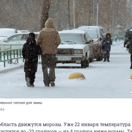
ивычно теплая для зимы
ова
бласть движутся морозы. Уже 22 января температура 
устится до -23 градусов — на 4 градуса ниже нормы. 