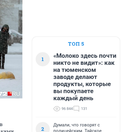
ТОП 5
«Молоко здесь почти
1
никто не видит»: как
на тюменском
заводе делают
продукты, которые
вы покупаете
каждый день
96 844
131
в
Думали, что говорят с
2
полицейским. Тайское
Такими