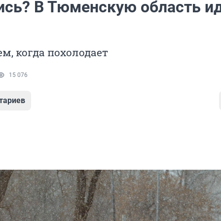
сь? В Тюменскую область и
м, когда похолодает
15 076
тариев