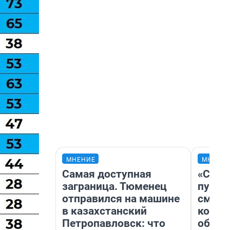
МНЕНИЕ
МНЕНИ
Самая доступная
«Спут
заграница. Тюменец
пургу»
отправился на машине
смерт
в казахстанский
котор
Петропавловск: что
обнар