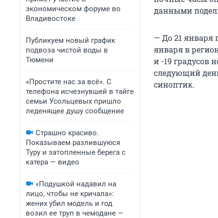
экономическом форуме во
данными подели
Владивостоке
— До 21 января
Публикуем новый график
января в регион
подвоза чистой воды в
Тюмени
и -19 градусов 
следующий день 
«Простите нас за всё». С
синоптик.
телефона исчезнувшей в тайге
семьи Усольцевых пришло
леденящее душу сообщение
Страшно красиво.
Показываем разлившуюся
Туру и затопленные берега с
катера — видео
«Подушкой надавил на
лицо, чтобы не кричала»:
жених убил модель и год
возил ее труп в чемодане —