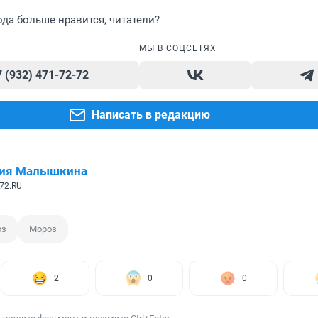
ода больше нравится, читатели?
МЫ В СОЦСЕТЯХ
7 (932) 471-72-72
Написать в редакцию
сия Малышкина
72.RU
оз
Мороз
2
0
0