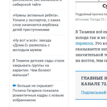
сибирской тайге
Подробный прогноз п
«Нужны активные ребята».
Узнали у экспертов, с каких
Источник: 
Погода 72 / 
слов начинается вербовка
детей преступниками
В Тюмени всё е
холода так и н
«Ну вот и всё»: звезда
переноса
. Это 
«Дома-2» развелась с
оказывается зап
молодым мужем
значительной т
на восток, тем 
В Тюмени детские сады стали
закрывать группы на
карантин. Чем болеют
малыши?
ГЛАВНЫЕ Н
КАНАЛЕ 72
Больше не скрывает:
Полина Гагарина показала
Подписывайте
романтичные кадры с новым
избранником