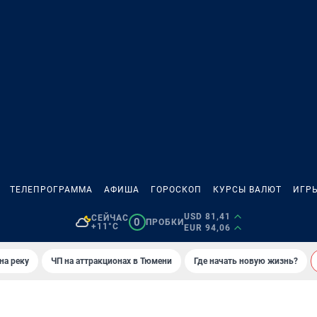
ТЕЛЕПРОГРАММА
АФИША
ГОРОСКОП
КУРСЫ ВАЛЮТ
ИГР
USD 81,41
СЕЙЧАС
0
ПРОБКИ
+11°C
EUR 94,06
на реку
ЧП на аттракционах в Тюмени
Где начать новую жизнь?