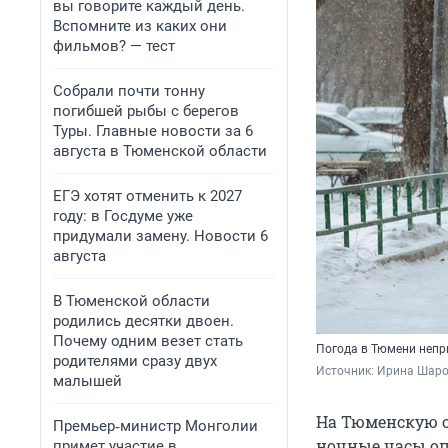
вы говорите каждый день.
Вспомните из каких они
фильмов? — тест
Собрали почти тонну
погибшей рыбы с берегов
Туры. Главные новости за 6
августа в Тюменской области
ЕГЭ хотят отменить к 2027
году: в Госдуме уже
придумали замену. Новости 6
августа
В Тюменской области
родились десятки двоен.
Почему одним везет стать
Погода в Тюмени непр
родителями сразу двух
Источник: 
Ирина Шар
малышей
На Тюменскую о
Премьер‑министр Монголии
ночные часы оп
примет участие в