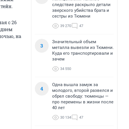
следствие раскрыло детали
тейн.
зверского убийства брата и
сестры из Тюмени
ая с 26
39 270
47
 днем
ночью, на
Значительный объем
3
металла вывезли из Тюмени.
Куда его транспортировали и
зачем
34 550
Одна вышла замуж за
4
молодого, второй развелся и
обрел свободу: тюменцы —
про перемены в жизни после
40 лет
30 134
47