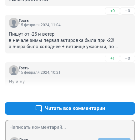
+0
–0
Гость
15 февраля 2024, 11:04
Пишут от -25 и ветер.

в начале зимы первая актировка была при -22!! 

а вчера было холоднее + ветрище ужасный, по 
"ощущению" на сайте показывало -33, так какого 
+1
–0
лешего вчера учились младшие классы?!!!!! Кто там 
сидит и решает это?
Гость
15 февраля 2024, 10:21
Ну и ну
+0
–0
Читать все комментарии