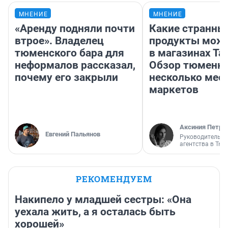
МНЕНИЕ
МНЕНИЕ
«Аренду подняли почти
Какие странны
втрое». Владелец
продукты можн
тюменского бара для
в магазинах Та
неформалов рассказал,
Обзор тюменки
почему его закрыли
несколько мес
маркетов
Аксиния Петро
Евгений Пальянов
Руководитель м
агентства в Тю
РЕКОМЕНДУЕМ
Накипело у младшей сестры: «Она
уехала жить, а я осталась быть
хорошей»