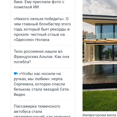
баки. Ему прислали фото с
пометкой ИИ
«Никого нельзя победить». О
чем главный блокбастер этого
года, который бьет рекорды в
прокате: честный отзыв на
«Одиссею» Нолана
Тело россиянки нашли во
Французских Альпах. Как она
погибла?
«Чтобы нас носили на
ручках, мы любим»: нерпа
Сергеевна, которую спасли
бельком, стала звездой Сети.
Видео
Пассажирка тюменского
автобуса стала
Императорская вилла р
свидетельницей, как мужчина