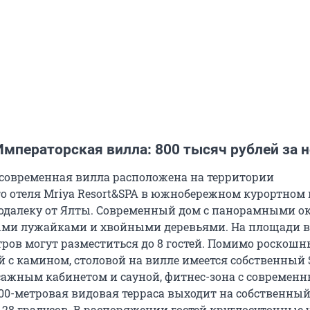
Императорская вилла: 800 тысяч рублей за 
современная вилла расположена на территории
о отеля Mriya Resort&SPA в южнобережном курортном 
одалеку от Ялты. Современный дом с панорамными о
ми лужайками и хвойными деревьями. На площади в
ров могут разместиться до 8 гостей. Помимо роскошн
й с камином, столовой на вилле имеется собственный 
сажным кабинетом и сауной, фитнес-зона с современ
00-метровая видовая терраса выходит на собственный
 28 градусов. В распоряжении гостей круглосуточные 