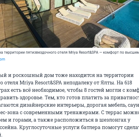
на территории пятизвездочного отеля Mriya Resort&SPA — комфорт по высшем
com
ый и роскошный дом тоже находится на территории
 отеля Mriya Resort&SPA неподалеку от Ялты. На 618
ах есть всё необходимое, чтобы 8 гостей могли с ком
равить здоровье. Тем, кто готов платить за приватнос
агаются дизайнерские интерьеры, дорогая мебель, сау
нес-зона с современными тренажерами. С террас можн
ем и горами, а также расположиться в шезлонгах у
ссейна. Круглосуточные услуги батлера помогут сдела
.