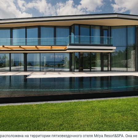
асположена на территории пятизвездочного отеля Mriya Resort&SPA. Она не