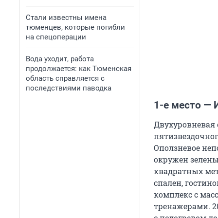
Стали известны имена
тюменцев, которые погибли
на спецоперации
Вода уходит, работа
продолжается: как Тюменская
область справляется с
последствиями паводка
1-е место — 
Двухуровневая 
пятизвездочног
Оползневое неп
окружен зелены
квадратных мет
спален, гостино
комплекс с мас
тренажерами. 2
с подогревом до