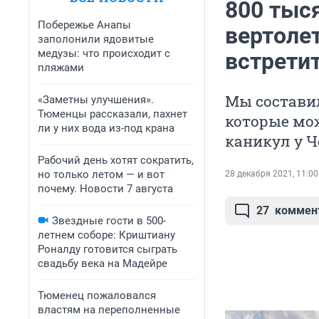
800 тыся
Побережье Анапы
вертоле
заполонили ядовитые
медузы: что происходит с
встрети
пляжами
Мы составил
«Заметны улучшения».
Тюменцы рассказали, пахнет
которые мо
ли у них вода из-под крана
каникул у Ч
Рабочий день хотят сократить,
но только летом — и вот
28 декабря 2021, 11:00
почему. Новости 7 августа
27
коммен
Звездные гости в 500-
летнем соборе: Криштиану
Роналду готовится сыграть
свадьбу века на Мадейре
Тюменец пожаловался
властям на переполненные