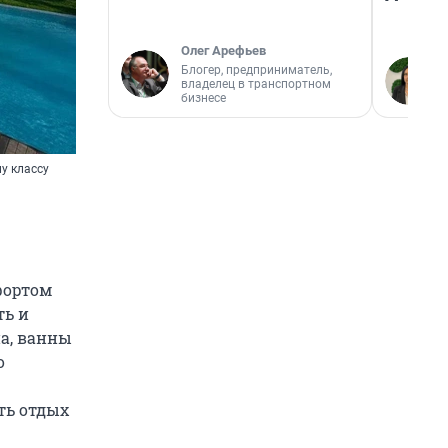
Олег Арефьев
Блогер, предприниматель,
владелец в транспортном
бизнесе
у классу
фортом
ть и
на, ванны
о
ть отдых