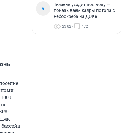
Тюмень уходит под воду —
5
показываем кадры потопа с
небоскреба на ДОКе
23 827
172
ночь
поселке
кнами
 1000
ых
SPA-
ными
 бассейн
услуги