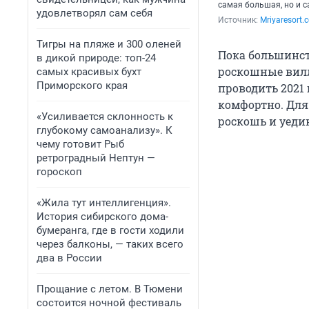
самая большая, но и 
удовлетворял сам себя
Источник: 
Mriyaresort.
Тигры на пляже и 300 оленей
Пока большинст
в дикой природе: топ-24
роскошные вилл
самых красивых бухт
Приморского края
проводить 2021 
комфортно. Для
«Усиливается склонность к
роскошь и уеди
глубокому самоанализу». К
чему готовит Рыб
ретроградный Нептун —
гороскоп
«Жила тут интеллигенция».
История сибирского дома-
бумеранга, где в гости ходили
через балконы, — таких всего
два в России
Прощание с летом. В Тюмени
состоится ночной фестиваль