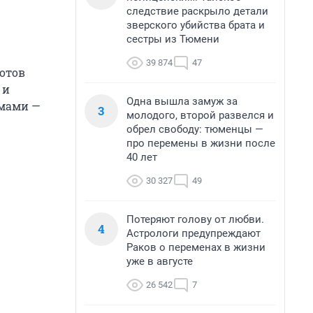
следствие раскрыло детали
зверского убийства брата и
сестры из Тюмени
39 874
47
отов
 и
Одна вышла замуж за
ммами —
3
молодого, второй развелся и
обрел свободу: тюменцы —
про перемены в жизни после
40 лет
30 327
49
Потеряют голову от любви.
4
Астрологи предупреждают
Раков о переменах в жизни
уже в августе
26 542
7