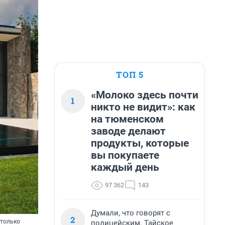
ТОП 5
«Молоко здесь почти
1
никто не видит»: как
на тюменском
заводе делают
продукты, которые
вы покупаете
каждый день
97 362
143
Думали, что говорят с
2
 только
полицейским. Тайское