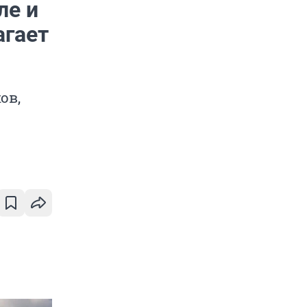
ле и
агает
ов,