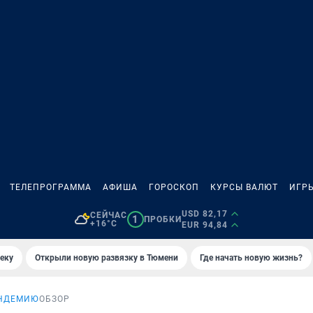
ТЕЛЕПРОГРАММА
АФИША
ГОРОСКОП
КУРСЫ ВАЛЮТ
ИГР
USD 82,17
СЕЙЧАС
1
ПРОБКИ
+16°C
EUR 94,84
еку
Открыли новую развязку в Тюмени
Где начать новую жизнь?
АНДЕМИЮ
ОБЗОР