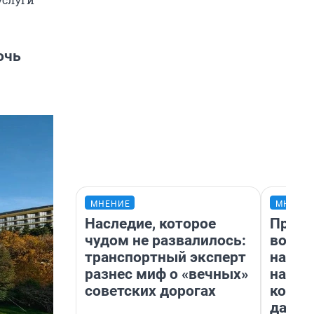
очь
МНЕНИЕ
МНЕНИ
Наследие, которое
Прода
чудом не развалилось:
возьм
транспортный эксперт
нам г
разнес миф о «вечных»
налог
советских дорогах
косне
даже 