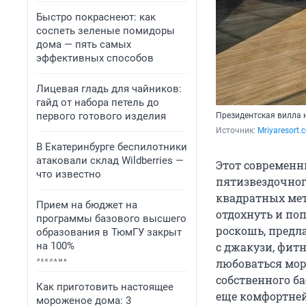
Быстро покраснеют: как
соспеть зеленые помидоры
дома — пять самых
эффективных способов
Лицевая гладь для чайников:
гайд от набора петель до
первого готового изделия
Президентская вилла 
Источник: 
Mriyaresort.
В Екатеринбурге беспилотники
атаковали склад Wildberries —
Этот современн
что известно
пятизвездочного
квадратных метр
Прием на бюджет на
отдохнуть и поп
программы базового высшего
роскошь, предл
образования в ТюмГУ закрыт
на 100%
с джакузи, фит
любоваться мор
собственного ба
Как приготовить настоящее
еще комфортней
мороженое дома: 3