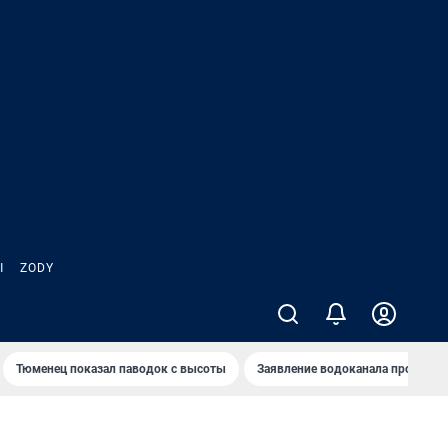
Ы
ZODY
Тюменец показал паводок с высоты
Заявление водоканала про запа