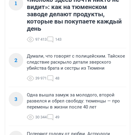
1
видит»: как на тюменском
заводе делают продукты,
которые вы покупаете каждый
день
97 413
143
Думали, что говорят с полицейским. Тайское
2
следствие раскрыло детали зверского
убийства брата и сестры из Тюмени
39 971
48
Одна вышла замуж за молодого, второй
3
развелся и обрел свободу: тюменцы — про
перемены в жизни после 40 лет
30 344
49
Потеряют голову от любви. Астрологи