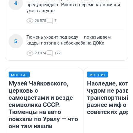
4
предупреждают Раков о переменах в жизни
уже в августе
26 575
7
Тюмень уходит под воду — показываем
5
кадры потопа с небоскреба на ДОКе
23 874
172
МНЕНИЕ
МНЕНИЕ
Музей Чайковского,
Наследие, кото
церковь с
чудом не разва
самоцветами и везде
транспортный 
символика СССР.
разнес миф о 
Тюменцы на авто
советских доро
поехали по Уралу — что
они там нашли