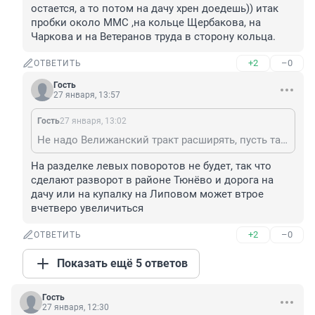
остается, а то потом на дачу хрен доедешь)) итак 
пробки около ММС ,на кольце Щербакова, на 
Чаркова и на Ветеранов труда в сторону кольца.
+2
–0
ОТВЕТИТЬ
Гость
27 января, 13:57
Гость
27 января, 13:02
Не надо Велижанский тракт расширять, пусть так остается, а то потом на дачу хрен доедешь)) итак пробки около ММС ,на кольце Щербакова, на Чаркова и на Ветеранов труда в сторону кольца.
На разделке левых поворотов не будет, так что 
сделают разворот в районе Тюнёво и дорога на 
дачу или на купалку на Липовом может втрое 
вчетверо увеличиться
+2
–0
ОТВЕТИТЬ
Показать ещё 5 ответов
Гость
27 января, 12:30