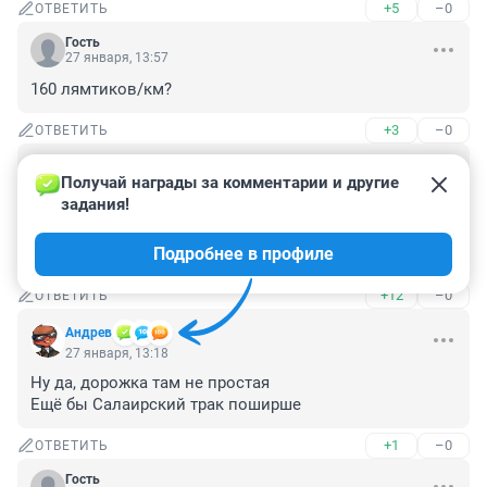
+5
–0
ОТВЕТИТЬ
Гость
27 января, 13:57
160 лямтиков/км?
+3
–0
ОТВЕТИТЬ
Гость
27 января, 13:41
Получай награды за комментарии и другие 
задания!
Ключевое слово - могут. По 6 полос во всех 
направлениях тоже могут. С дырявым бюджетом они 
Подробнее в профиле
помечтать только могут
+12
–0
ОТВЕТИТЬ
Андрев
27 января, 13:18
Ну да, дорожка там не простая

Ещё бы Салаирский трак поширше
+1
–0
ОТВЕТИТЬ
Гость