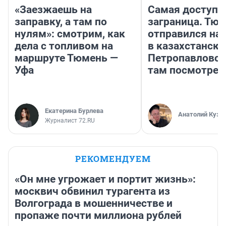
«Заезжаешь на
Самая доступн
заправку, а там по
заграница. Тю
нулям»: смотрим, как
отправился на
дела с топливом на
в казахстански
маршруте Тюмень —
Петропавловск
Уфа
там посмотрет
Екатерина Бурлева
Анатолий Кузн
Журналист 72.RU
РЕКОМЕНДУЕМ
«Он мне угрожает и портит жизнь»:
москвич обвинил турагента из
Волгограда в мошенничестве и
пропаже почти миллиона рублей