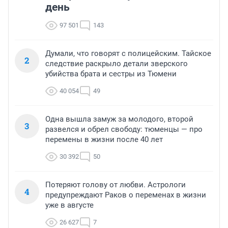
день
97 501
143
Думали, что говорят с полицейским. Тайское
2
следствие раскрыло детали зверского
убийства брата и сестры из Тюмени
40 054
49
Одна вышла замуж за молодого, второй
3
развелся и обрел свободу: тюменцы — про
перемены в жизни после 40 лет
30 392
50
Потеряют голову от любви. Астрологи
4
предупреждают Раков о переменах в жизни
уже в августе
26 627
7