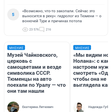
«Возможно, что-то закопали. Сейчас это
5
выносится в реку»: гидролог из Тюмени — о
вонючей Туре и причинах потопа
23 576
216
МНЕНИЕ
МНЕНИЕ
Музей Чайковского,
«Мы видим нов
церковь с
Нолана»: с как
самоцветами и везде
настроем нужн
символика СССР.
смотреть «Оди
Тюменцы на авто
чтобы она не
поехали по Уралу — что
выглядела как
они там нашли
Екатерина Литкевич
Надежда Губар