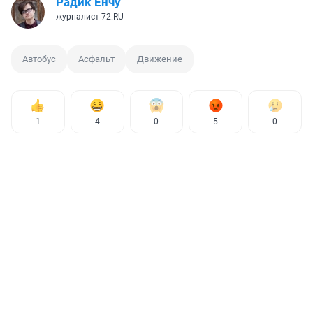
Радик Енчу
журналист 72.RU
Автобус
Асфальт
Движение
1
4
0
5
0