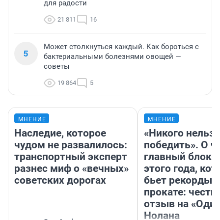
для радости
21 811
16
Может столкнуться каждый. Как бороться с
5
бактериальными болезнями овощей —
советы
19 864
5
МНЕНИЕ
МНЕНИЕ
Наследие, которое
«Никого нельз
чудом не развалилось:
победить». О ч
транспортный эксперт
главный блокб
разнес миф о «вечных»
этого года, ко
советских дорогах
бьет рекорды 
прокате: честн
отзыв на «Оди
Нолана