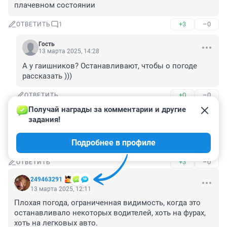
плачевном состоянии
+3
–0
ОТВЕТИТЬ
1
Гость
13 марта 2025, 14:28
А у гаишников? Останавливают, чтобы о погоде 
рассказать )))
+0
–0
ОТВЕТИТЬ
Получай награды за комментарии и другие 
Гость
13 марта 2025, 12:15
задания!
Я лично контролирую организацию работы нарядов 
Подробнее в профиле
ДПС, ну ну ....
+3
–0
ОТВЕТИТЬ
249463291
13 марта 2025, 12:11
Плохая погода, ограниченная видимость, когда это 
останавливало некоторых водителей, хоть на фурах, 
хоть на легковых авто.