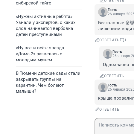
ОТВЕТИТЬ
сибирской тайге
Гость
26 января 2025
«Нужны активные ребята».
Узнали у экспертов, с каких
Безголовые 👹👹
слов начинается вербовка
лишением водит
детей преступниками
ОТВЕТИТЬ
1
«Ну вот и всё»: звезда
Гость
«Дома-2» развелась с
26 января 20
молодым мужем
Однозначно п
В Тюмени детские сады стали
ОТВЕТИТЬ
закрывать группы на
карантин. Чем болеют
Гость
26 января 2025
малыши?
крыша провалил
ОТВЕТИТЬ