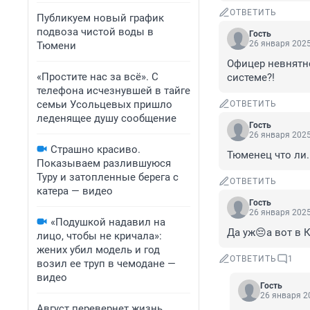
ОТВЕТИТЬ
Публикуем новый график
подвоза чистой воды в
Гость
26 января 2025
Тюмени
Офицер невнятно
«Простите нас за всё». С
системе?!
телефона исчезнувшей в тайге
семьи Усольцевых пришло
ОТВЕТИТЬ
леденящее душу сообщение
Гость
26 января 2025
Страшно красиво.
Тюменец что ли.
Показываем разлившуюся
Туру и затопленные берега с
ОТВЕТИТЬ
катера — видео
Гость
26 января 2025
«Подушкой надавил на
Да уж😔а вот в 
лицо, чтобы не кричала»:
жених убил модель и год
ОТВЕТИТЬ
1
возил ее труп в чемодане —
видео
Гость
26 января 20
Август перевернет жизнь