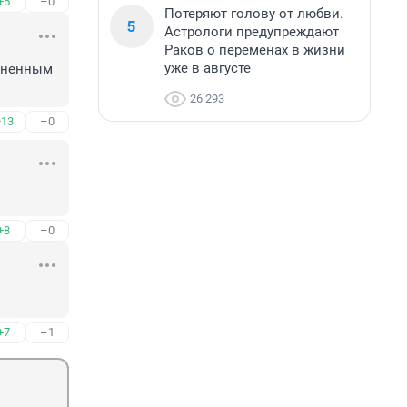
+5
–0
Потеряют голову от любви.
5
Астрологи предупреждают
Раков о переменах в жизни
уже в августе
зненным 
26 293
+13
–0
+8
–0
+7
–1