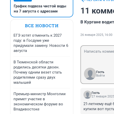
ПЕРЕЙТИ К ПУ
График подвоза чистой воды
11 комм
на 7 августа с адресами
В Кургане води
ВСЕ НОВОСТИ
ЕГЭ хотят отменить к 2027
26 января 2025, 16:00
году: в Госдуме уже
придумали замену. Новости 6
августа
В Тюменской области
родились десятки двоен.
Почему одним везет стать
Гость
Войти
родителями сразу двух
малышей
Гость
Премьер‑министр Монголии
27 января 2025
примет участие в
21-летнему ещё б
экономическом форуме во
купили вот пуст
Владивостоке