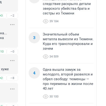
 
следствие раскрыло детали
зверского убийства брата и
сестры из Тюмени
+3
–2
39 184
...

Значительный объем
3
на 
металла вывезли из Тюмени.
Куда его транспортировали и
зачем
+10
–0
34 509
 хуже
Одна вышла замуж за
4
молодого, второй развелся и
+2
–8
обрел свободу: тюменцы —
про перемены в жизни после
40 лет
30 100