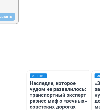
равить
МНЕНИЕ
МНЕНИ
Наследие, которое
«Заез
чудом не развалилось:
заправ
транспортный эксперт
нулям
разнес миф о «вечных»
дела 
советских дорогах
маршр