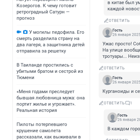
в китае был ум
Козерогов. К чему готовит
каждой новос
ретроградный Сатурн —
прогноз
ОТВЕТИТЬ
Гость
У могилы педофила. Его
26 января 2025
смерть разделила страну на
Ужас просто! Со
два лагеря, а защитника детей
На улице вообще
отправила за решетку
тротуары... Неиз
В Таиланде простились с
ОТВЕТИТЬ
убитыми братом и сестрой из
Тюмени
Гость
26 января 2025
Курганоиды и се
«Меня годами преследует
бывшая любовница мужа: она
ОТВЕТИТЬ
1
портит жилье и угрожает».
Реальная история
Гость
26 января 20
Пилоты потерпевшего
В каждом горо
крушение самолета
рассказали, как выживали в