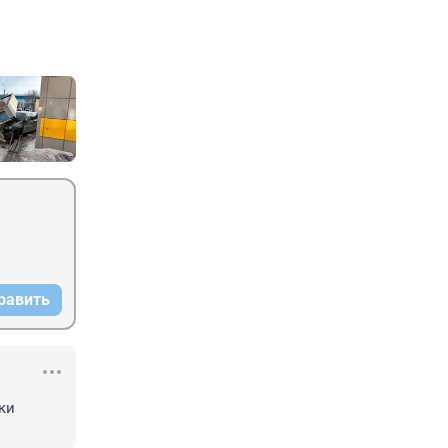
равить
ки 