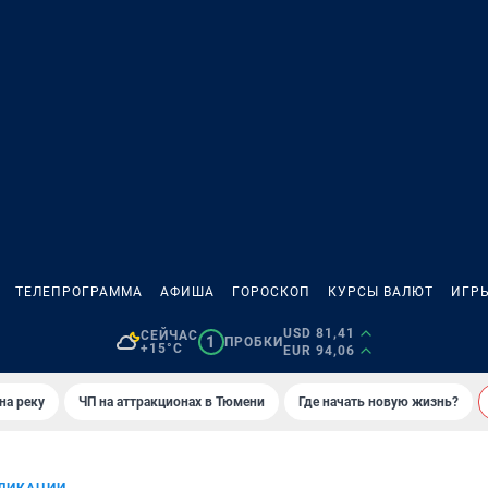
ТЕЛЕПРОГРАММА
АФИША
ГОРОСКОП
КУРСЫ ВАЛЮТ
ИГР
USD 81,41
СЕЙЧАС
1
ПРОБКИ
+15°C
EUR 94,06
на реку
ЧП на аттракционах в Тюмени
Где начать новую жизнь?