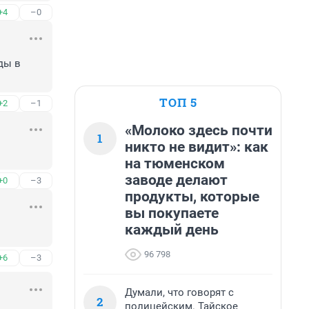
+4
–0
ы в 
ТОП 5
+2
–1
«Молоко здесь почти
1
никто не видит»: как
на тюменском
заводе делают
+0
–3
продукты, которые
вы покупаете
каждый день
96 798
+6
–3
Думали, что говорят с
2
полицейским. Тайское