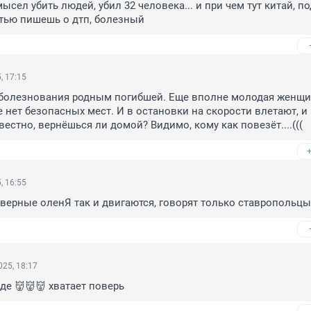
ысел убить людей, убил 32 человека... и при чем тут китай, под
тью пишешь о дтп, болезный
, 17:15
болезнования родным погибшей. Еще вполне молодая женщина
 нет безопасных мест. И в остановки на скорости влетают, и 
вестно, вернёшься ли домой? Видимо, кому как повезёт....(((
, 16:55
верные оленЯ так и двигаются, говорят только ставропольцы
25, 18:17
де 👹👹👹 хватает поверь