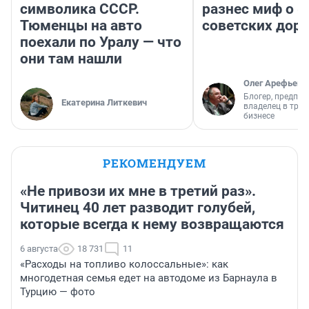
символика СССР.
разнес миф о 
Тюменцы на авто
советских доро
поехали по Уралу — что
они там нашли
Олег Арефьев
Блогер, предпри
Екатерина Литкевич
владелец в тра
бизнесе
РЕКОМЕНДУЕМ
«Не привози их мне в третий раз».
Читинец 40 лет разводит голубей,
которые всегда к нему возвращаются
6 августа
18 731
11
«Расходы на топливо колоссальные»: как
многодетная семья едет на автодоме из Барнаула в
Турцию — фото