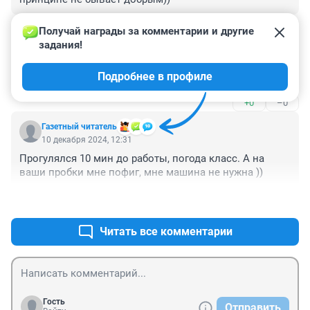
+1
–0
Получай награды за комментарии и другие 
задания!
Гость
10 декабря 2024, 13:38
Подробнее в профиле
вчера снега не было, чего весь город стоял?
+0
–0
Газетный читатель
10 декабря 2024, 12:31
Прогулялся 10 мин до работы, погода класс. А на 
ваши пробки мне пофиг, мне машина не нужна ))
+3
–0
Читать все комментарии
Гость
Отправить