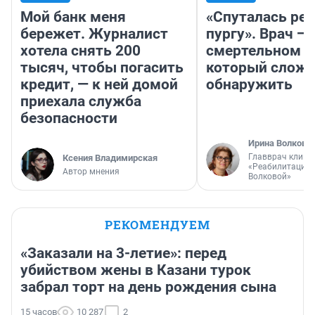
Мой банк меня
«Спуталась реч
бережет. Журналист
пургу». Врач — 
хотела снять 200
смертельном д
тысяч, чтобы погасить
который слож
кредит, — к ней домой
обнаружить
приехала служба
безопасности
Ирина Волкова
Главврач клини
Ксения Владимирская
«Реабилитация 
Автор мнения
Волковой»
РЕКОМЕНДУЕМ
«Заказали на 3-летие»: перед
убийством жены в Казани турок
забрал торт на день рождения сына
15 часов
10 287
2