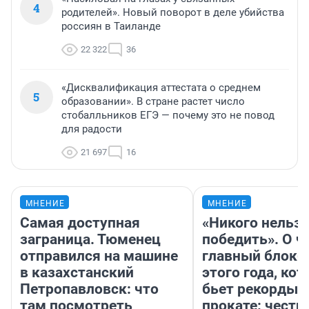
4
родителей». Новый поворот в деле убийства
россиян в Таиланде
22 322
36
«Дисквалификация аттестата о среднем
5
образовании». В стране растет число
стобалльников ЕГЭ — почему это не повод
для радости
21 697
16
МНЕНИЕ
МНЕНИЕ
Самая доступная
«Никого нельз
заграница. Тюменец
победить». О ч
отправился на машине
главный блокб
в казахстанский
этого года, ко
Петропавловск: что
бьет рекорды 
там посмотреть
прокате: честн