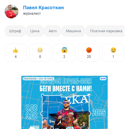
Павел Красоткин
журналист
Штраф
Цена
Авто
Машина
Платная парковка
4
0
2
20
1
РЕКЛАМА • EA-M.ORG