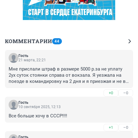
КОММЕНТАРИИ
44
Гость
21 марта, 22:21
Мне прислали штраф в размере 5000 р.за не уплату 
2ух суток стоянки справа от вокзала. Я уезжала на 
поезде в командировку на 2 дня и я приезжая и не в 
курсе об том что она платная!, тк нет никаких 
+0
–0
опознавательных знаков и разметки! Обычно такое 
так и делается чтобы побольше собирать дань с 
Гость
людей- типа не знание не причина для не уплаты.

10 сентября 2025, 12:13
В общем все для людей)
Все больше хочу в СССР!!!!
+1
–0
Гость