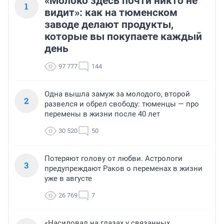
«Молоко здесь почти никто не
1
видит»: как на тюменском
заводе делают продукты,
которые вы покупаете каждый
день
97 777
144
Одна вышла замуж за молодого, второй
2
развелся и обрел свободу: тюменцы — про
перемены в жизни после 40 лет
30 520
50
Потеряют голову от любви. Астрологи
3
предупреждают Раков о переменах в жизни
уже в августе
26 769
7
«Насиловал на глазах у связанных