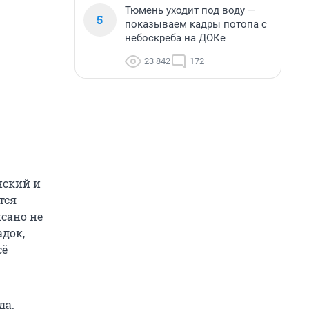
Тюмень уходит под воду —
5
показываем кадры потопа с
небоскреба на ДОКе
23 842
172
нский и
тся
сано не
адок,
сё
да.