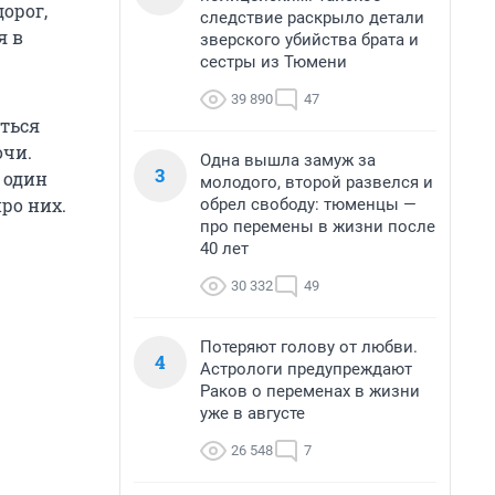
орог,
следствие раскрыло детали
я в
зверского убийства брата и
сестры из Тюмени
39 890
47
аться
очи.
Одна вышла замуж за
3
 один
молодого, второй развелся и
ро них.
обрел свободу: тюменцы —
про перемены в жизни после
40 лет
30 332
49
Потеряют голову от любви.
4
Астрологи предупреждают
Раков о переменах в жизни
уже в августе
26 548
7