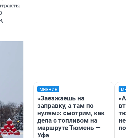
онтракты
О
и,
МНЕНИЕ
МНЕНИ
«Заезжаешь на
«Арен
заправку, а там по
втрое
нулям»: смотрим, как
тюмен
дела с топливом на
нефор
маршруте Тюмень —
почем
Уфа