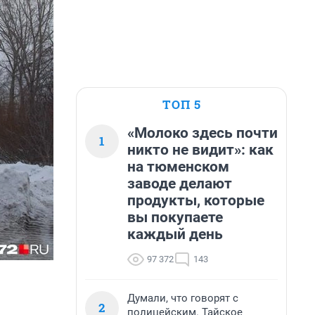
ТОП 5
«Молоко здесь почти
1
никто не видит»: как
на тюменском
заводе делают
продукты, которые
вы покупаете
каждый день
97 372
143
Думали, что говорят с
2
полицейским. Тайское