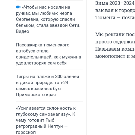
Зима 2023–2024
«Чтобы нас носили на
взывая к город
ручках, мы любим»: нерпа
Тюмени — почист
Сергеевна, которую спасли
бельком, стала звездой Сети.
Видео
Мы решили посм
просто содержан
Пассажирка тюменского
Называем компа
автобуса стала
монополист и м
свидетельницей, как мужчина
удовлетворял сам себя
Тигры на пляже и 300 оленей
в дикой природе: топ-24
самых красивых бухт
Приморского края
«Усиливается склонность к
глубокому самоанализу». К
чему готовит Рыб
ретроградный Нептун —
гороскоп