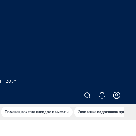
Ы
ZODY
Тюменец показал паводок с высоты
Заявление водоканала про запа