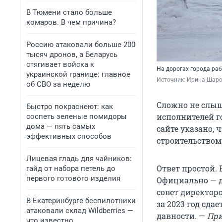
В Тюмени стало больше
комаров. В чем причина?
Россию атаковали больше 200
тысяч дронов, а Беларусь
стягивает войска к
На дорогах города ра
украинской границе: главное
Источник: 
Ирина Шаро
об СВО за неделю
Сложно не слыш
Быстро покраснеют: как
исполнителей г
соспеть зеленые помидоры
дома — пять самых
сайте указано, 
эффективных способов
строительством
Лицевая гладь для чайников:
Ответ простой.
гайд от набора петель до
первого готового изделия
Официально — 
совет директоро
В Екатеринбурге беспилотники
за 2023 год сда
атаковали склад Wildberries —
давности. —
При
что известно