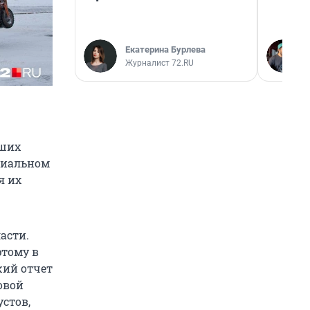
Екатерина Бурлева
Журналист 72.RU
йших
циальном
я их
асти.
тому в
жий отчет
овой
устов,