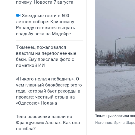
почему. Новости 7 августа
Звездные гости в 500-
летнем соборе: Криштиану
Роналду готовится сыграть
свадьбу века на Мадейре
Тюменец пожаловался
властям на переполненные
баки. Ему прислали фото с
пометкой ИИ
«Никого нельзя победить». О
чем главный блокбастер этого
года, который бьет рекорды в
прокате: честный отзыв на
«Одиссею» Нолана
Тело россиянки нашли во
Тюменцы обратили вни
Французских Альпах. Как она
Источник: 
Ирина Шаро
погибла?