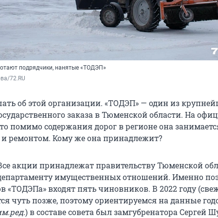
ботают подрядчики, нанятые «ТОДЭП»
ва/72.RU
ать об этой организации. «ТОДЭП» — один из крупне
осударственного заказа в Тюменской области. На офи
что помимо содержания дорог в регионе она занимаетс
 и ремонтом. Кому же она принадлежит?
 Все акции принадлежат правительству Тюменской обл
департаменту имущественных отношений. Именно поэ
в «ТОДЭПа» входят пять чиновников. В 2022 году (све
ется чуть позже, поэтому ориентируемся на данные год
м.ред.
) в составе совета был замгубренатора Сергей Ш