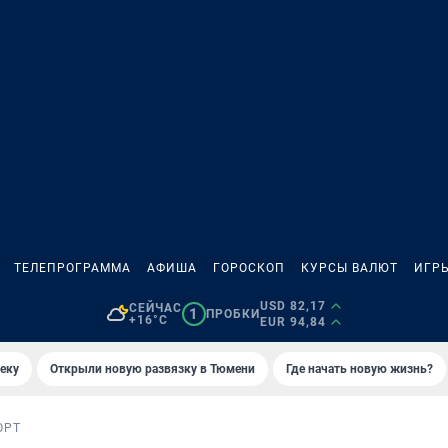
ТЕЛЕПРОГРАММА
АФИША
ГОРОСКОП
КУРСЫ ВАЛЮТ
ИГР
USD 82,17
СЕЙЧАС
1
ПРОБКИ
+16°C
EUR 94,84
еку
Открыли новую развязку в Тюмени
Где начать новую жизнь?
ОРТ