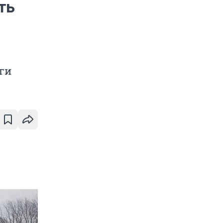
ть
ги