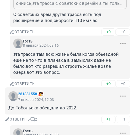
очнись,эта трасса с советских времён а ты только что ныть начал.
С советских врем другая трасса есть под 
расширение и под скорости 110 км час.
+0
–0
ОТВЕТИТЬ
Гость
8 января 2024, 09:16
эта трасса там всю жизнь была,когда обьездной 
еще не то что в планах,а в замыслах даже не 
было,вот кто разрешил строить жилье возле 
озера,вот это вопрос.
+0
–0
ОТВЕТИТЬ
281831558
7 января 2024, 12:03
До Тобольска обещали до 2022.
+1
–1
ОТВЕТИТЬ
2
Гость