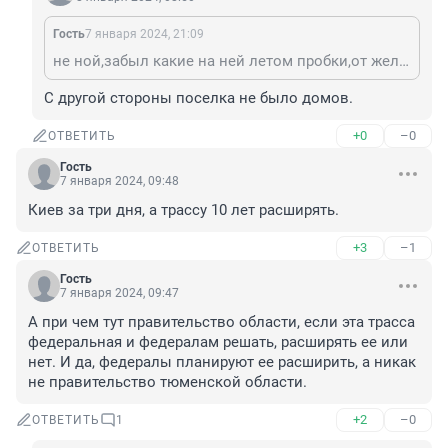
Гость
7 января 2024, 21:09
не ной,забыл какие на ней летом пробки,от желающих позагорать и на дачах отдохнуть ? Так что правильно делают.А то что долго ,так это вопросы к владельцу дома, который до сих пор убрать не могут.
С другой стороны поселка не было домов.
+0
–0
ОТВЕТИТЬ
Гость
7 января 2024, 09:48
Киев за три дня, а трассу 10 лет расширять.
+3
–1
ОТВЕТИТЬ
Гость
7 января 2024, 09:47
А при чем тут правительство области, если эта трасса 
федеральная и федералам решать, расширять ее или 
нет. И да, федералы планируют ее расширить, а никак 
не правительство тюменской области.
+2
–0
ОТВЕТИТЬ
1