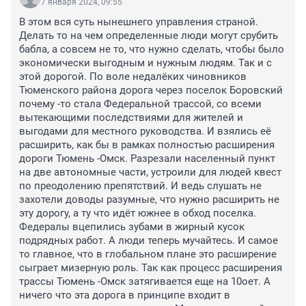
7 января 2024, 09:55
В этом вся суть нынешнего управления страной. 
Делать то на чем определенные люди могут срубить 
бабла, а совсем не то, что нужно сделать, чтобы было 
экономически выгодным и нужным людям. Так и с 
этой дорогой. По воле недалёких чиновников 
Тюменского района дорога через поселок Боровский 
почему -то стала Федеральной трассой, со всеми 
вытекающими последствиями для жителей и 
выгодами для местного руководства. И взялись её 
расширить, как бы в рамках полностью расширения 
дороги Тюмень -Омск. Разрезали населенный пункт 
на две автономные части, устроили для людей квест 
по преодолению препятствий. И ведь слушать не 
захотели доводы разумные, что нужно расширить не 
эту дорогу, а ту что идёт южнее в обход поселка. 
Федералы вцепились зубами в жирный кусок 
подрядных работ. А люди теперь мучайтесь. И самое 
то главное, что в глобальном плане это расширение 
сыграет мизерную роль. Так как процесс расширения 
трассы Тюмень -Омск затягивается еще на 10оет. А 
ничего что эта дорога в принципе входит в 