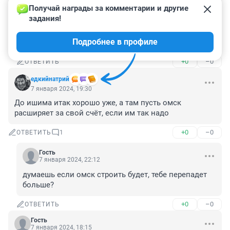
Получай награды за комментарии и другие 
Гость
8 января 2024, 11:52
задания!
Да там, за поселком, тоже с советских времен трасса, можно ее расширить было до 4 полос. Даже не пришлось бы два моста строить (через жд и Язевку) и дома сносить.
Подробнее в профиле
а пилить?
+0
–0
ОТВЕТИТЬ
едкийнатрий
7 января 2024, 19:30
До ишима итак хорошо уже, а там пусть омск 
расширяет за свой счёт, если им так надо
+0
–0
ОТВЕТИТЬ
1
Гость
7 января 2024, 22:12
думаешь если омск строить будет, тебе перепадет 
больше?
+0
–0
ОТВЕТИТЬ
Гость
7 января 2024, 18:15