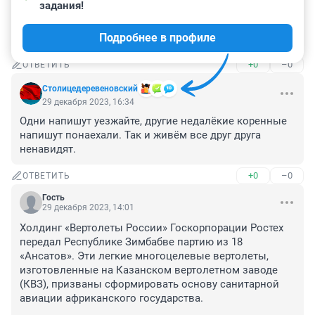
задания!
Гость
29 декабря 2023, 18:00
Подробнее в профиле
Русский мир
+0
–0
ОТВЕТИТЬ
Столицедеревеновский
29 декабря 2023, 16:34
Одни напишут уезжайте, другие недалёкие коренные 
напишут понаехали. Так и живём все друг друга 
ненавидят.
+0
–0
ОТВЕТИТЬ
Гость
29 декабря 2023, 14:01
Холдинг «Вертолеты России» Госкорпорации Ростех 
передал Республике Зимбабве партию из 18 
«Ансатов». Эти легкие многоцелевые вертолеты, 
изготовленные на Казанском вертолетном заводе 
(КВЗ), призваны сформировать основу санитарной 
авиации африканского государства. 
