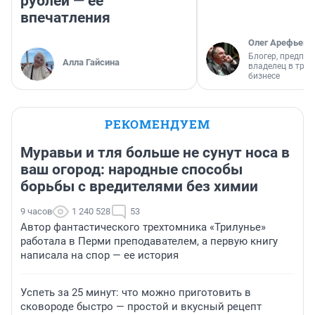
рублей — ее
впечатления
Олег Арефьев
Блогер, предпри
Алла Гайсина
владелец в тра
бизнесе
РЕКОМЕНДУЕМ
Муравьи и тля больше не сунут носа в
ваш огород: народные способы
борьбы с вредителями без химии
9 часов
1 240 528
53
Автор фантастического трехтомника «Трилунье»
работала в Перми преподавателем, а первую книгу
написала на спор — ее история
Успеть за 25 минут: что можно приготовить в
сковороде быстро — простой и вкусный рецепт