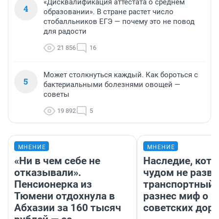
«Дисквалификация аттестата о среднем
4
образовании». В стране растет число
стобалльников ЕГЭ — почему это не повод
для радости
21 856
16
Может столкнуться каждый. Как бороться с
5
бактериальными болезнями овощей —
советы
19 892
5
МНЕНИЕ
МНЕНИЕ
«Ни в чем себе не
Наследие, кото
отказывали».
чудом не разва
Пенсионерка из
транспортный 
Тюмени отдохнула в
разнес миф о 
Абхазии за 160 тысяч
советских доро