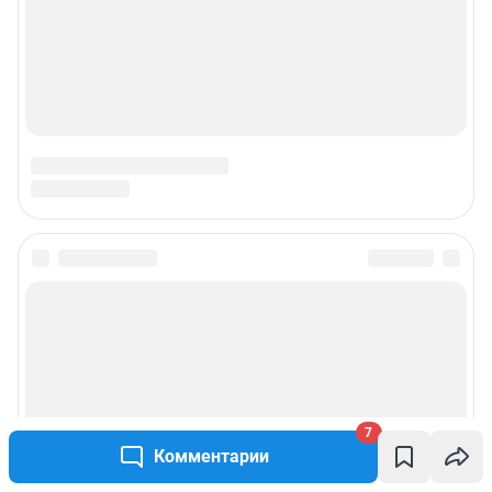
Наши награды
Наши вакансии
Техподдержка
Предвыборная агитация
Статистика канала в MAX
Все города сети
Мобильное приложение
Google Play
App Store
7
Комментарии
Мы в соцсетях