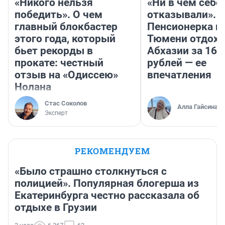
«Никого нельзя
«Ни в чем себе
победить». О чем
отказывали».
главный блокбастер
Пенсионерка и
этого года, который
Тюмени отдохн
бьет рекорды в
Абхазии за 160
прокате: честный
рублей — ее
отзыв на «Одиссею»
впечатления
Нолана
Стас Соколов
Алла Гайсина
Эксперт
РЕКОМЕНДУЕМ
«Было страшно столкнуться с
полицией». Популярная блогерша из
Екатеринбурга честно рассказала об
отдыхе в Грузии