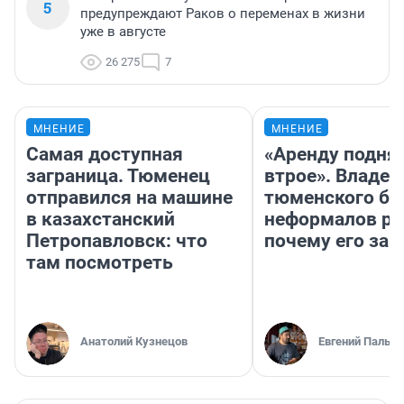
5
предупреждают Раков о переменах в жизни
уже в августе
26 275
7
МНЕНИЕ
МНЕНИЕ
Самая доступная
«Аренду подня
заграница. Тюменец
втрое». Владел
отправился на машине
тюменского ба
в казахстанский
неформалов ра
Петропавловск: что
почему его за
там посмотреть
Анатолий Кузнецов
Евгений Пальян