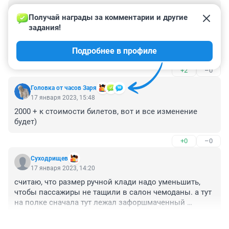
Гость
18 января 2023, 00:06
Получай награды за комментарии и другие 
задания!
Есть еще одна фишка у победы - ели летят 2 и больше 
человек вместе и не оплатили выбор места, то их 
Подробнее в профиле
стараются рассадить как можно дальше друг от друга 
- не раз была свидетелем, как на стойке при 
+2
–0
регистрации просили поближе, но там с упорством, 
достойным лучшего применения, предлагали 
Головка от часов Заря
максимально неудобные для них варианты.
17 января 2023, 15:48
2000 + к стоимости билетов, вот и все изменение 
будет)
+0
–0
Суходрищев
17 января 2023, 14:20
считаю, что размер ручной клади надо уменьшить, 
чтобы пассажиры не тащили в салон чемоданы. а тут 
на полке сначала тут лежал зафоршмаченный 
чемодан, а потом ты туда кладешь чистую одежду и 
+0
–1
ноутбук.