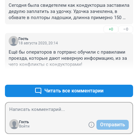
помешали? Я помню , когда я на дачном автобусе, в 
Сегодня была свидетелем как кондукторша заставила 
1987 году к родителям на дачу везла дочь, так как 
дедулю заплатить за удочку. Удочка зачехлена, в 
садик закрыли по техническим причинам, а мне на 
обхвате в полторы ладошки, длинна примерно 150 
работу. Я с ребёнком 2,5 года ехала стоя, больше часа, 
см., это же больче чем 120. А лыжи можно 
держа его на руках. И ни один человек не предложил 
+0
–0
бесплатно.......
сесть или ребёнка посадить. С 7 лет можно и 
начинать воспитывать вежливость. На хорошем 
Гость
18 августа 2020, 20:14
примере взрослых. Но пока у нас ни взрослые ни 
подростки вежливости не обучены.
Ещё бы операторов в гортранс обучили с правилами 
проезда, которые дают неверную информацию, из за 
чего конфликты с кондукторами!
+0
–0
Читать все комментарии
Гость
Отправить
Войти