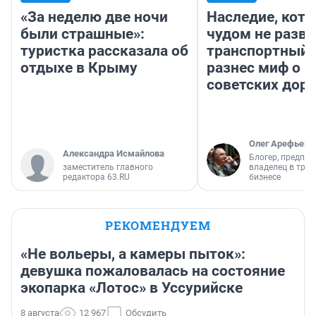
«За неделю две ночи
Наследие, кото
были страшные»:
чудом не разва
туристка рассказала об
транспортный 
отдыхе в Крыму
разнес миф о 
советских доро
Олег Арефьев
Александра Исмайлова
Блогер, предпри
заместитель главного
владелец в тра
редактора 63.RU
бизнесе
РЕКОМЕНДУЕМ
«Не вольеры, а камеры пыток»:
девушка пожаловалась на состояние
экопарка «Лотос» в Уссурийске
8 августа
12 967
Обсудить