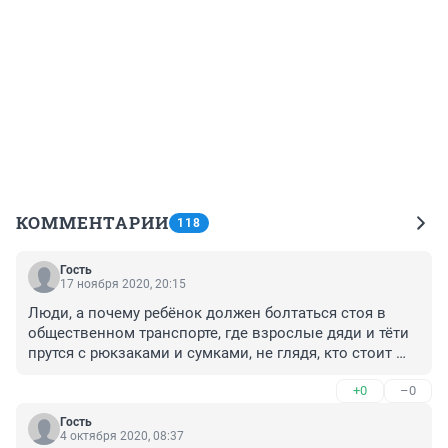
КОММЕНТАРИИ
118
Гость
17 ноября 2020, 20:15
Люди, а почему ребёнок должен болтаться стоя в 
общественном транспорте, где взрослые дяди и тёти 
прутся с рюкзаками и сумками, не глядя, кто стоит 
рядом. Я считаю сидя рядом с мамой , а не на ней 
+0
–0
ребёнок в большей безопасности, чем когда при 
торможении транспорта на него свалится толстая 
Гость
тетя или дядя. Народ, добрее будьте. Чем дети то вам 
4 октября 2020, 08:37