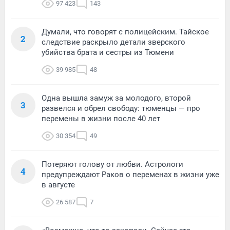
97 423
143
Думали, что говорят с полицейским. Тайское
2
следствие раскрыло детали зверского
убийства брата и сестры из Тюмени
39 985
48
Одна вышла замуж за молодого, второй
3
развелся и обрел свободу: тюменцы — про
перемены в жизни после 40 лет
30 354
49
Потеряют голову от любви. Астрологи
4
предупреждают Раков о переменах в жизни уже
в августе
26 587
7