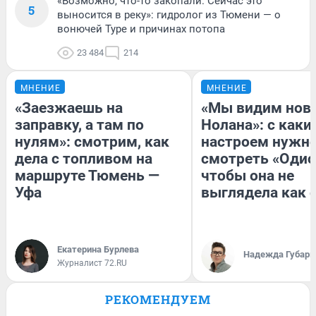
«Возможно, что-то закопали. Сейчас это
5
выносится в реку»: гидролог из Тюмени — о
вонючей Туре и причинах потопа
23 484
214
МНЕНИЕ
МНЕНИЕ
«Заезжаешь на
«Мы видим нов
заправку, а там по
Нолана»: с каки
нулям»: смотрим, как
настроем нужн
дела с топливом на
смотреть «Одис
маршруте Тюмень —
чтобы она не
Уфа
выглядела как 
Екатерина Бурлева
Надежда Губарь
Журналист 72.RU
РЕКОМЕНДУЕМ