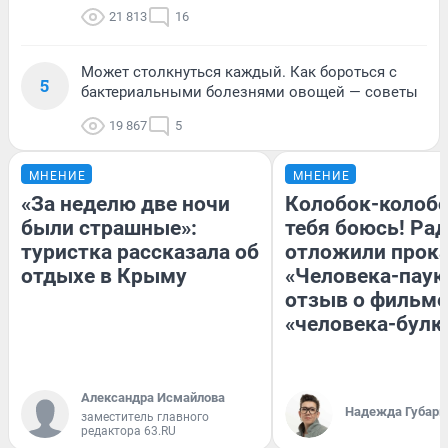
21 813
16
Может столкнуться каждый. Как бороться с
5
бактериальными болезнями овощей — советы
19 867
5
МНЕНИЕ
МНЕНИЕ
«За неделю две ночи
Колобок-колобо
были страшные»:
тебя боюсь! Рад
туристка рассказала об
отложили прок
отдыхе в Крыму
«Человека-паук
отзыв о фильме
«человека-булк
Александра Исмайлова
Надежда Губарь
заместитель главного
редактора 63.RU